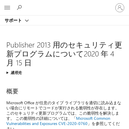
ア
Microsoft
カ
ウ
サポート
ン
ト
に
サ
Publisher 2013 用のセキュリティ更
イ
新プログラムについて2020 年 4
ン
イ
月 15 日
ン
す
適用先
る
概要
Microsoft Office が任意のタイプ ライブラリを適切に読み込まな
い場合にリモートでコードが実行される脆弱性が存在します。
このセキュリティ更新プログラムでは、この脆弱性を解決しま
す。 この脆弱性の詳細については、「
Microsoft Common
Vulnerabilities and Exposures CVE-2020-0760
」を参照してくだ
さい。