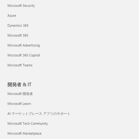
Microsoft Security
Azure
Dynamics 365
Microsoft 365
Microsoft Advertising
Microsoft 365 Copilot
Microsoft Teams
開発者 & IT
Microsoft 開発者
Microsoft Learn
AI マーケットプレース アプリのサポート
Microsoft Tech Community
Microsoft Marketplace