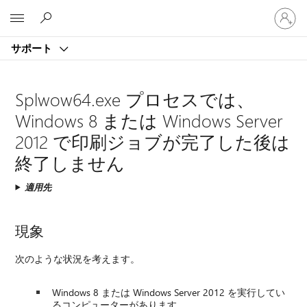
ア
Microsoft
カ
ウ
サポート
ン
ト
に
Splwow64.exe プロセスでは、
サ
イ
Windows 8 または Windows Server
ン
2012 で印刷ジョブが完了した後は
イ
ン
終了しません
す
る
適用先
現象
次のような状況を考えます。
Windows 8 または Windows Server 2012 を実行してい
るコンピューターがあります。