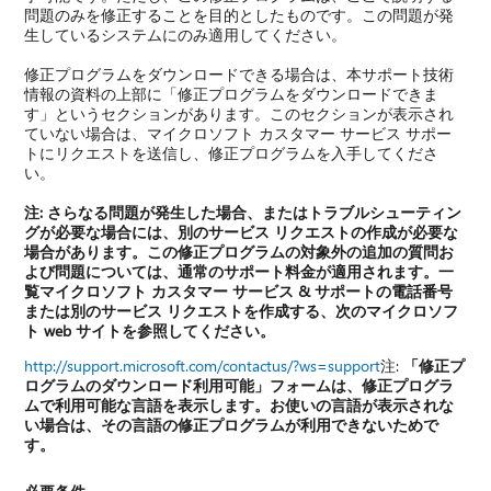
問題のみを修正することを目的としたものです。この問題が発
生しているシステムにのみ適用してください。
修正プログラムをダウンロードできる場合は、本サポート技術
情報の資料の上部に「修正プログラムをダウンロードできま
す」というセクションがあります。このセクションが表示され
ていない場合は、マイクロソフト カスタマー サービス サポー
トにリクエストを送信し、修正プログラムを入手してくださ
い。
注:
さらなる問題が発生した場合、またはトラブルシューティン
グが必要な場合には、別のサービス リクエストの作成が必要な
場合があります。この修正プログラムの対象外の追加の質問お
よび問題については、通常のサポート料金が適用されます。一
覧マイクロソフト カスタマー サービス & サポートの電話番号
または別のサービス リクエストを作成する、次のマイクロソフ
ト web サイトを参照してください。
http://support.microsoft.com/contactus/?ws=support
注:
「修正プ
ログラムのダウンロード利用可能」フォームは、修正プログラ
ムで利用可能な言語を表示します。お使いの言語が表示されな
い場合は、その言語の修正プログラムが利用できないためで
す。