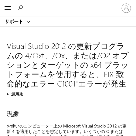
ア
Microsoft
カ
ウ
サポート
ン
ト
に
サ
Visual Studio 2012 の更新プログラ
イ
ムの 4/Oxt、/Ox、または/O2 オプ
ン
イ
ションとターゲットの x64 プラッ
ン
トフォームを使用すると、FIX 致
す
る
命的なエラー C1001"エラーが発生
適用先
現象
お使いのコンピューター上の Microsoft Visual Studio 2012 の更
新 4 を適用したことを想定しています。いくつかの C または