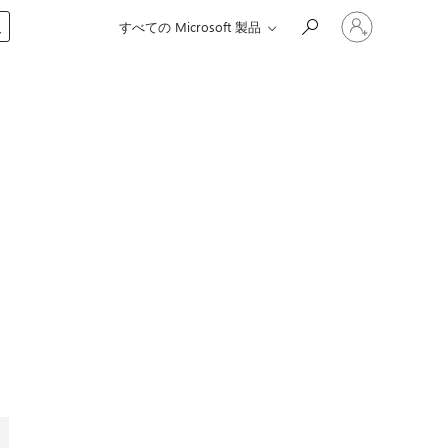
ア
入
すべての Microsoft 製品
カ
ウ
ン
ト
に
サ
イ
ン
イ
ン
す
る