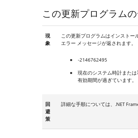
この更新プログラムの
現
この更新プログラムはインストー
象
エラー メッセージが返されます。
-2146762495
現在のシステム時計または
有効期間が過ぎています。
回
詳細な手順については、.NET Fr
避
策