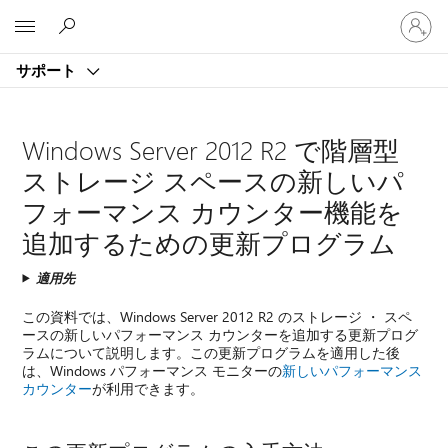
ア
Microsoft
カ
ウ
サポート
ン
ト
に
サ
Windows Server 2012 R2 で階層型
イ
ストレージ スペースの新しいパ
ン
イ
フォーマンス カウンター機能を
ン
追加するための更新プログラム
す
る
適用先
この資料では、Windows Server 2012 R2 のストレージ ・ スペ
ースの新しいパフォーマンス カウンターを追加する更新プログ
ラムについて説明します。この更新プログラムを適用した後
は、Windows パフォーマンス モニターの
新しいパフォーマンス
カウンター
が利用できます。