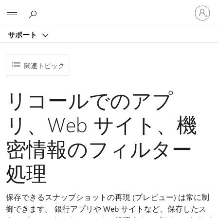
ア
Microsoft
カ
ウ
サポート
ン
ト
に
関連トピック
サ
イ
ン
リコールでのアプ
イ
ン
リ、Web サイト、機
す
る
密情報のフィルター
処理
保存できるスナップショットの再現 (プレビュー) は常に制
御できます。 銀行アプリや Web サイトなど、保存したス