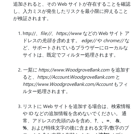
追加されると、その Web サイトが存在することを確認
し、入力ミスが発生したリスクを最小限に抑えること
が検証されます。
http://
、
file://、https://www
などの Web サイト ア
ドレスの
先頭を含
めます。
edge://
や
chrome://
な
ど、サポートされているブラウザーにローカルな
サイトは、既定でフィルター処理されます。
一覧に https://www.WoodgroveBank.com
を追加す
ると、
https://Account.WoodgroveBank.com
と
https://www.WoodgroveBank.com/Account
もフィ
ルター処理されます。
リストに Web サイトを追加する場合は、検索情報
や ID などの追加情報を含めないでください。 通
常、アドレスの先頭のみを含め、
?
、
、
=
、
&
、
%
、および特殊文字の後に含まれる文字/数字のブ