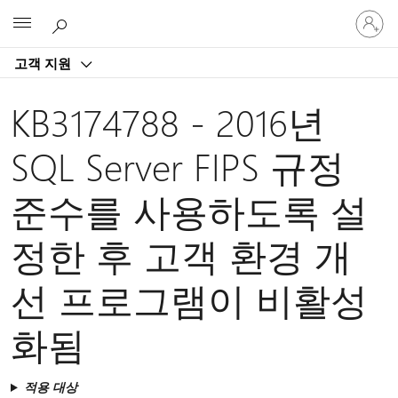
귀
Microsoft
하
계
고객 지원
정
에
로
KB3174788 - 2016년
그
인
SQL Server FIPS 규정
준수를 사용하도록 설
정한 후 고객 환경 개
선 프로그램이 비활성
화됨
적용 대상