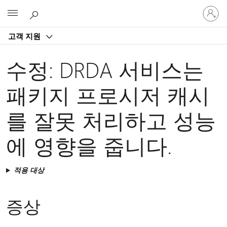
귀
Microsoft
하
계
고객 지원
정
에
로
수정: DRDA 서비스는
그
인
패키지 프로시저 캐시
를 잘못 처리하고 성능
에 영향을 줍니다.
적용 대상
증상