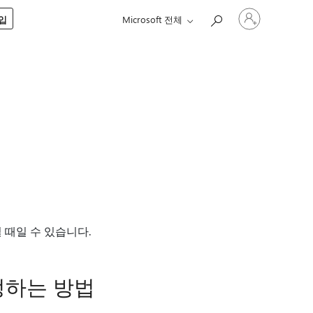
귀
구입
Microsoft 전체
하
계
정
에
로
그
인
 때일 수 있습니다.
수정하는 방법