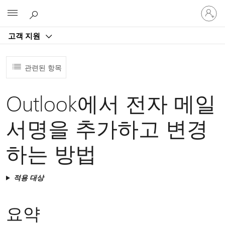
귀
Microsoft
하
계
고객 지원
정
에
로
관련된 항목
그
인
Outlook에서 전자 메일
서명을 추가하고 변경
하는 방법
적용 대상
요약​​