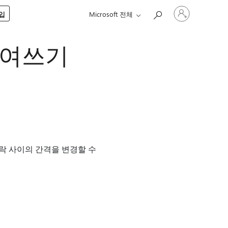
귀
구입
Microsoft 전체
하
계
정
 들여쓰기
에
로
그
인
단락 사이의 간격을 변경할 수