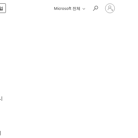
귀
구입
Microsoft 전체
하
계
정
에
로
젝
그
인
시
에