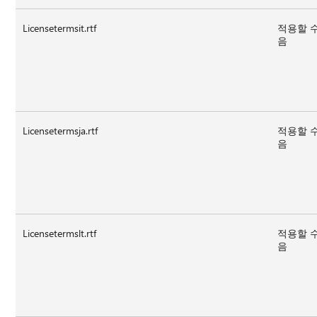
Licensetermsit.rtf
적용할 
음
Licensetermsja.rtf
적용할 
음
Licensetermslt.rtf
적용할 
음