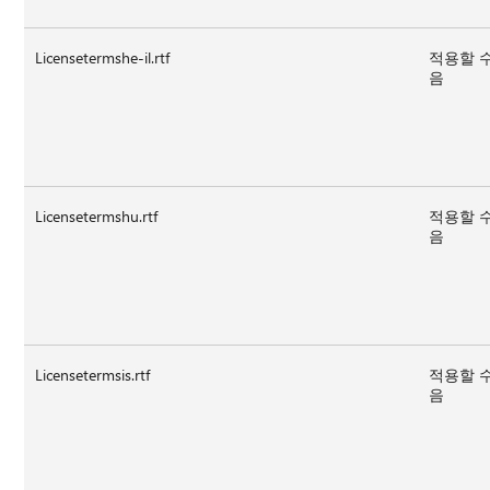
Licensetermshe-il.rtf
적용할 
음
Licensetermshu.rtf
적용할 
음
Licensetermsis.rtf
적용할 
음