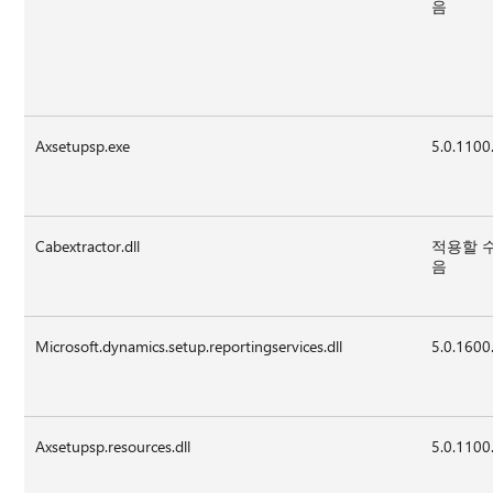
음
Axsetupsp.exe
5.0.1100
Cabextractor.dll
적용할 
음
Microsoft.dynamics.setup.reportingservices.dll
5.0.1600
Axsetupsp.resources.dll
5.0.1100