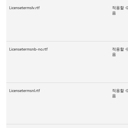
Licensetermslv.rtf
적용할 
음
Licensetermsnb-no.rtf
적용할 
음
Licensetermsnl.rtf
적용할 
음