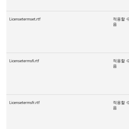
Licensetermset.rtf
적용할 
음
Licensetermsfi.rtf
적용할 
음
Licensetermsfr.rtf
적용할 
음