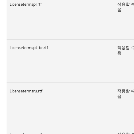
Licensetermspl.rtf
적용할 
음
Licensetermspt-br.rtf
적용할 
음
Licensetermsru.rtf
적용할 
음