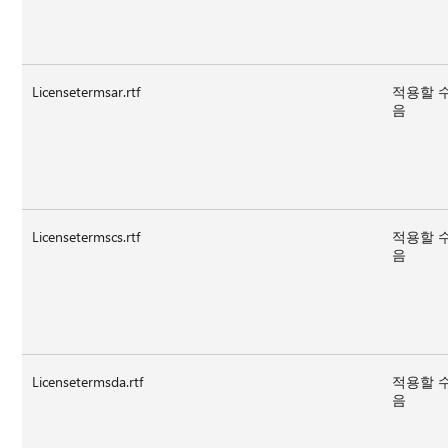
Licensetermsar.rtf
적용할 
음
Licensetermscs.rtf
적용할 
음
Licensetermsda.rtf
적용할 
음