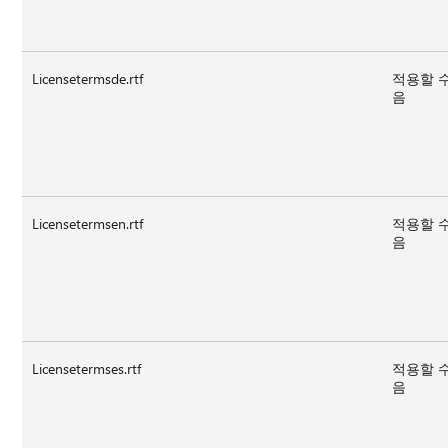
Licensetermsde.rtf
적용할 
음
Licensetermsen.rtf
적용할 
음
Licensetermses.rtf
적용할 
음