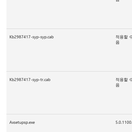
Kb2987417-syp-syp.cab
적용할 
음
Kb2987417-syp-tr.cab
적용할 
음
Axsetupsp.exe
5.0.1100