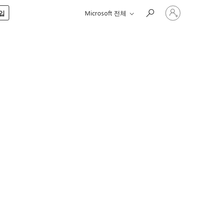
귀
구입
Microsoft 전체
하
계
정
에
로
그
인