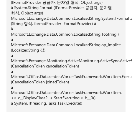
(IFormatProvider 공급자, 문자열 형식, Object args)
à System.String.Format (IFormatProvider 공급자, 문자열
형식, Object args)
Microsoft.Exchange.Data.Common.LocalizedString.System.IFormatta
(String 형식, formatProvider IFormatProvider) à
à
Microsoft.Exchange.Data.Common.LocalizedString.ToString()
à
Microsoft.Exchange.Data.Common.LocalizedString.op_Implicit
(LocalizedString 값)
à
Microsoft.Exchange.Monitoring.ActiveMonitoring.ActiveSync.Activ
(CancellationToken cancellationToken)
à
Microsoft.Office.Datacenter.WorkerTaskFramework.WorkItem.Execu
(CancellationToken joinedToken)
à
Microsoft.Office.Datacenter.WorkerTaskFramework.WorkItem.
<> c__DisplayClass2. < StartExecuting > b__0()
à System.Threading.Tasks.Task.Execute()