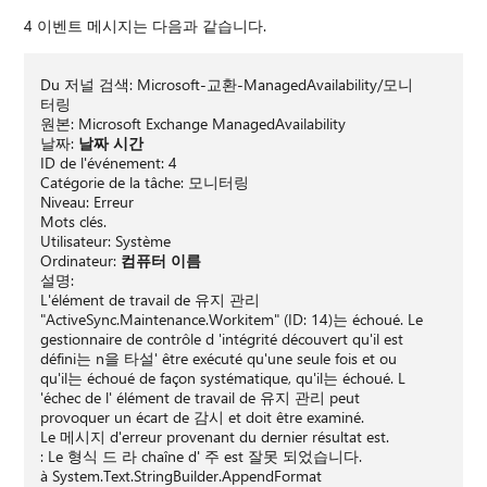
4 이벤트 메시지는 다음과 같습니다.
Du 저널 검색: Microsoft-교환-ManagedAvailability/모니
터링
원본: Microsoft Exchange ManagedAvailability
날짜:
날짜 시간
ID de l'événement: 4
Catégorie de la tâche: 모니터링
Niveau: Erreur
Mots clés.
Utilisateur: Système
Ordinateur:
컴퓨터 이름
설명:
L'élément de travail de 유지 관리
"ActiveSync.Maintenance.Workitem" (ID: 14)는 échoué. Le
gestionnaire de contrôle d 'intégrité découvert qu'il est
défini는 n을 타설' être exécuté qu'une seule fois et ou
qu'il는 échoué de façon systématique, qu'il는 échoué. L
'échec de l' élément de travail de 유지 관리 peut
provoquer un écart de 감시 et doit être examiné.
Le 메시지 d'erreur provenant du dernier résultat est.
: Le 형식 드 라 chaîne d' 주 est 잘못 되었습니다.
à System.Text.StringBuilder.AppendFormat