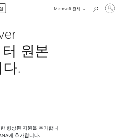
귀
구입
Microsoft 전체
하
계
정
ver
에
로
그
 데이터 원본
인
다.
한 향상된 지원을 추가합니
P HANA에 추가합니다.