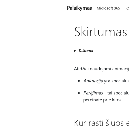
Microsoft
Palaikymas
Microsoft 365
O
Skirtumas 
Taikoma
Atidžiai naudojami animacij
Animacija
yra specialusi
Perėjimas
– tai specialu
pereinate prie kitos.
Kur rasti šiuos 