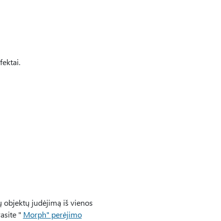
fektai.
ų objektų judėjimą iš vienos
asite "
Morph" perėjimo