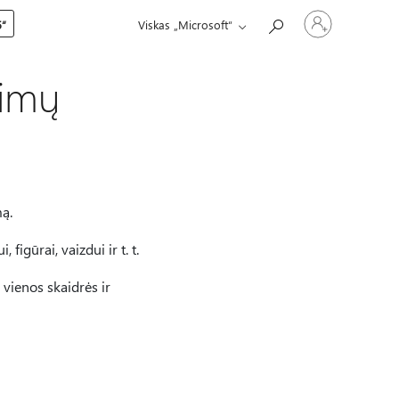
Prisijunkite
5“
Viskas „Microsoft“
prie
paskyros
jimų
ą.
igūrai, vaizdui ir t. t.
 vienos skaidrės ir