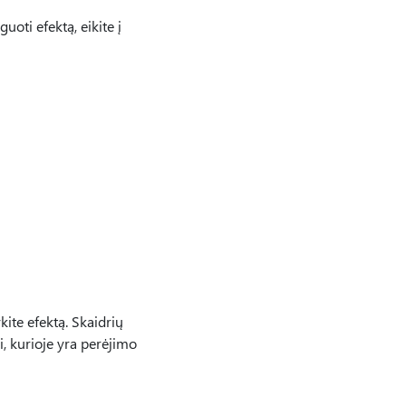
uoti efektą, eikite į
ykite efektą. Skaidrių
, kurioje yra perėjimo