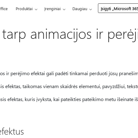
ffice
Produktai
Įrenginiai
Daugiau
Įsigyti „Microsoft 36
tarp animacijos ir perė
os ir perėjimo efektai gali padėti tinkamai perduoti jūsų pranešim
s efektas, taikomas vienam skaidrės elementui, pavyzdžiui, tekstui, f
sis efektas, kuris įvyksta, kai pateikties pateikimo metu išeinate iš
efektus