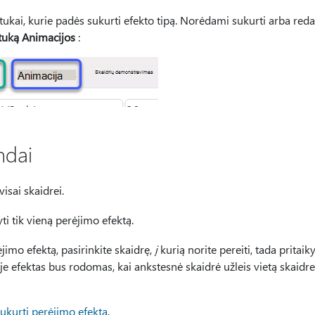
rtukai, kurie padės sukurti efekto tipą. Norėdami sukurti arba redag
tuką Animacijos
:
ndai
isai skaidrei.
ti tik vieną perėjimo efektą.
imo efektą, pasirinkite skaidrę,
į
kurią norite pereiti, tada pritaik
 efektas bus rodomas, kai ankstesnė skaidrė užleis vietą skaidrei
sukurti perėjimo efektą
.