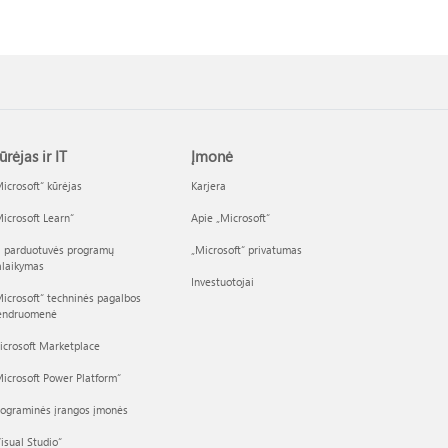
ūrėjas ir IT
Įmonė
icrosoft“ kūrėjas
Karjera
icrosoft Learn“
Apie „Microsoft“
I parduotuvės programų
„Microsoft“ privatumas
alaikymas
Investuotojai
icrosoft“ techninės pagalbos
endruomenė
icrosoft Marketplace
icrosoft Power Platform“
rograminės įrangos įmonės
isual Studio“