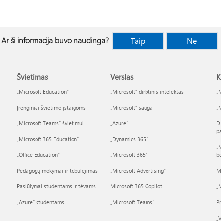
Ar ši informacija buvo naudinga?
Taip
Ne
Švietimas
Verslas
K
„Microsoft Education“
„Microsoft“ dirbtinis intelektas
„M
Įrenginiai švietimo įstaigoms
„Microsoft“ sauga
„M
„Microsoft Teams“ švietimui
„Azure”
D
p
„Microsoft 365 Education“
„Dynamics 365“
„M
„Office Education“
„Microsoft 365“
b
Pedagogų mokymai ir tobulėjimas
„Microsoft Advertising“
M
Pasiūlymai studentams ir tėvams
Microsoft 365 Copilot
„M
„Azure“ studentams
„Microsoft Teams“
P
„V