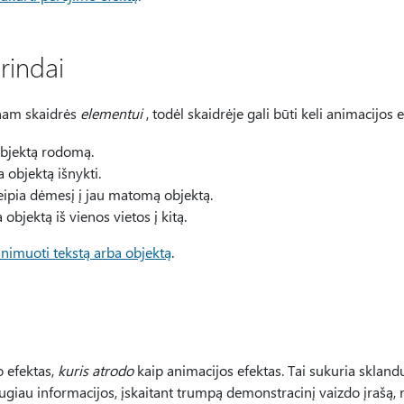
rindai
nam skaidrės
elementui
, todėl skaidrėje gali būti keli animacijos e
bjektą rodomą.
 objektą išnykti.
eipia dėmesį į jau matomą objektą.
 objektą iš vienos vietos į kitą.
animuoti tekstą arba objektą
.
 efektas,
kuris atrodo
kaip animacijos efektas. Tai sukuria skland
augiau informacijos, įskaitant trumpą demonstracinį vaizdo įrašą, r