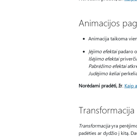
Animacijos pag
Animacija taikoma vie
Įėjimo efektai
padaro o
Išėjimo efektai
priverčia
Pabrėžimo efektai
atkr
Judėjimo keliai
perkelia
Norėdami pradėti, žr
.
Kaip 
Transformacija
Transformacija
yra perėjimo
padėties ar dydžio į kitą. D