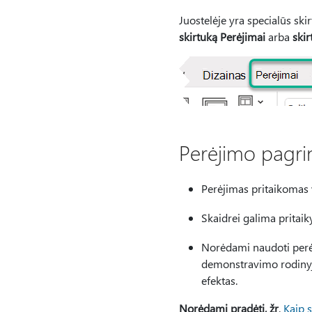
Juostelėje yra specialūs ski
skirtuką Perėjimai
arba
skir
Perėjimo pagri
Perėjimas pritaikomas v
Skaidrei galima pritaiky
Norėdami naudoti perėj
demonstravimo rodinyje
efektas.
Norėdami pradėti, žr
.
Kaip 