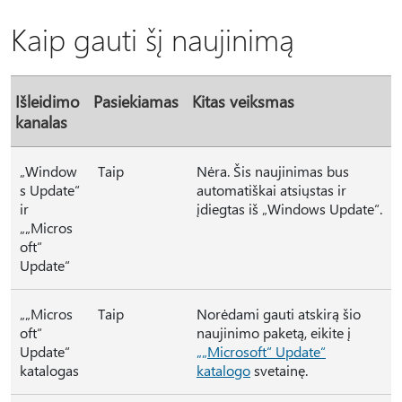
Kaip gauti šį naujinimą
Išleidimo
Pasiekiamas
Kitas veiksmas
kanalas
„Window
Taip
Nėra. Šis naujinimas bus
s Update“
automatiškai atsiųstas ir
ir
įdiegtas iš „Windows Update“.
„„Micros
oft“
Update“
„„Micros
Taip
Norėdami gauti atskirą šio
oft“
naujinimo paketą, eikite į
Update“
„„Microsoft“ Update“
katalogas
katalogo
svetainę.