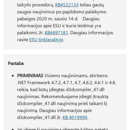
laikytis procedūrų,
KB4522133
toliau gautų
saugos naujinimus po papildomo palaikymo
pabaigos 2020 m. sausio 14 d. Daugiau
informacijos apie ESU ir kurie leidimai yra
palaikomi, žr.
KB4497181
. Daugiau informacijos
rasite
ESU tinklaraštyje
.
Pastaba
PRIMINIMAS
Visiems naujinimams, skirtiems
.NET Framework 4.7.2, 4.7.1, 4.7, 4.6.2, 4.6.1 ir 4.6,
reikia, kad būtų įdiegtas d3dcompiler_47.dll
naujinimas. Rekomenduojame įdiegti įtrauktą
d3dcompiler_47.dll naujinimą prieš taikant šį
naujinimą. Daugiau informacijos apie
d3dcompiler_47.dll žr.
KB 4019990
.
Jei įdiegę šį naujinimą įdiegsite kalbos paketą,