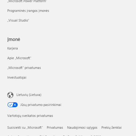
„Microsoft Power Platform“
Programinės įrangos įmonės
„Visual Studio“
Įmonė
Karjera
Apie „Microsoft“
„Microsoft“ privatumas
Investuotojai
Lietuvių (Lietuva)
Jūsų privatumo pasirinkimai
Vartotojų sveikatos privatumas
Susisiekti su „Microsoft“
Privatumas
Naudojimosi sąlygos
Prekių ženklai