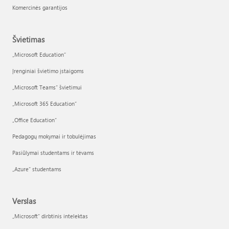
Komercinės garantijos
Švietimas
„Microsoft Education“
Įrenginiai švietimo įstaigoms
„Microsoft Teams“ švietimui
„Microsoft 365 Education“
„Office Education“
Pedagogų mokymai ir tobulėjimas
Pasiūlymai studentams ir tėvams
„Azure“ studentams
Verslas
„Microsoft“ dirbtinis intelektas