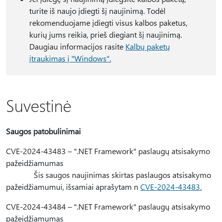
turite iš naujo įdiegti šį naujinimą. Todėl
rekomenduojame įdiegti visus kalbos paketus,
kurių jums reikia, prieš diegiant šį naujinimą.
Daugiau informacijos rasite
Kalbų paketų
įtraukimas į "Windows".
Suvestinė
Saugos patobulinimai
CVE-2024-43483 – ".NET Framework" paslaugų atsisakymo
pažeidžiamumas
Šis saugos naujinimas skirtas paslaugos atsisakymo
pažeidžiamumui, išsamiai aprašytam n
CVE-2024-43483.
CVE-2024-43484 – ".NET Framework" paslaugų atsisakymo
pažeidžiamumas