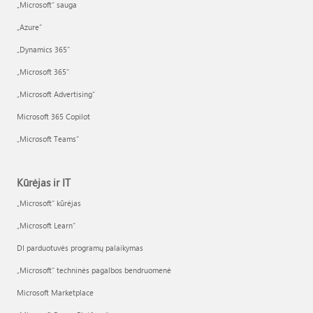
„Microsoft“ sauga
„Azure”
„Dynamics 365“
„Microsoft 365“
„Microsoft Advertising“
Microsoft 365 Copilot
„Microsoft Teams“
Kūrėjas ir IT
„Microsoft“ kūrėjas
„Microsoft Learn“
DI parduotuvės programų palaikymas
„Microsoft“ techninės pagalbos bendruomenė
Microsoft Marketplace