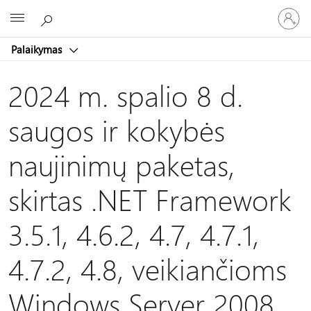
Prisijunk
Microsoft
prie
paskyro
Palaikymas
2024 m. spalio 8 d.
saugos ir kokybės
naujinimų paketas,
skirtas .NET Framework
3.5.1, 4.6.2, 4.7, 4.7.1,
4.7.2, 4.8, veikiančioms
Windows Server 2008