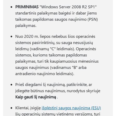
PRIMINIMAS
"Windows Server 2008 R2 SP1"
standartinis palaikymas baigėsi ir dabar jiems
taikomas papildomas saugos naujinimo (PSN)
palaikymas.
Nuo 2020 m. liepos nebebus šios operacinės
sistemos pasirinktinių, su sauga nesusijusių
leidimų (vadinamų "C" leidimais). Operacinės
sistemos, kurioms taikomas papildomas
palaikymas, turi tik kaupiamuosius mėnesinius
saugos naujinimus (vadinamus "B" arba
antradienio naujinimo leidimais).
Prieš diegdami šį naujinimą, patikrinkite, ar
įdiegėte būtinus naujinimus, nurodytus skyriuje
Kaip gauti šį naujinimą
.
Klientai, įsigiję
išplėstinį saugos naujinimą (ESU)
šių operacinių sistemų vietinėms versijoms, turi