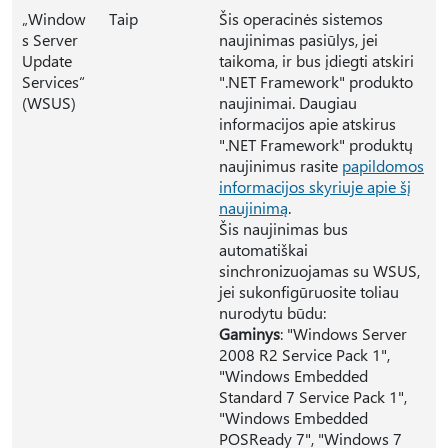
„Window
Taip
Šis operacinės sistemos
s Server
naujinimas pasiūlys, jei
Update
taikoma, ir bus įdiegti atskiri
Services“
".NET Framework" produkto
(WSUS)
naujinimai. Daugiau
informacijos apie atskirus
".NET Framework" produktų
naujinimus rasite
papildomos
informacijos skyriuje apie šį
naujinimą
.
Šis naujinimas bus
automatiškai
sinchronizuojamas su WSUS,
jei sukonfigūruosite toliau
nurodytu būdu:
Gaminys
: "Windows Server
2008 R2 Service Pack 1",
"Windows Embedded
Standard 7 Service Pack 1",
"Windows Embedded
POSReady 7", "Windows 7