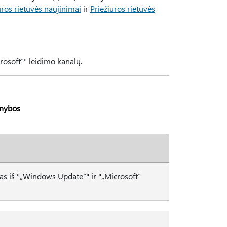
ūros rietuvės naujinimai
ir
Priežiūros rietuvės
rosoft“" leidimo kanalų.
rnybos
as iš "„Windows Update“" ir "„Microsoft“