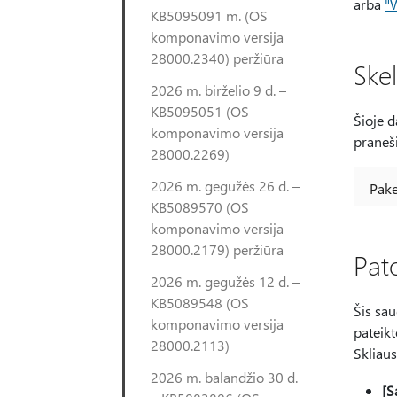
arba
"
KB5095091 m. (OS
komponavimo versija
28000.2340) peržiūra
Ske
2026 m. birželio 9 d. –
KB5095051 (OS
Šioje d
komponavimo versija
praneš
28000.2269)
2026 m. gegužės 26 d. –
Pake
KB5089570 (OS
komponavimo versija
28000.2179) peržiūra
Pat
2026 m. gegužės 12 d. –
KB5089548 (OS
Šis sa
komponavimo versija
pateikt
28000.2113)
Skliaus
2026 m. balandžio 30 d.
[S