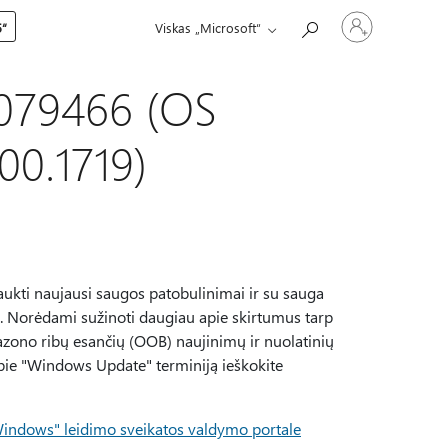
Prisijunkite
5“
Viskas „Microsoft“
prie
paskyros
5079466 (OS
00.1719)
aukti naujausi saugos patobulinimai ir su sauga
os. Norėdami sužinoti daugiau apie skirtumus tarp
azono ribų esančių (OOB) naujinimų ir nuolatinių
apie "Windows Update" terminiją ieškokite
indows" leidimo sveikatos valdymo portale