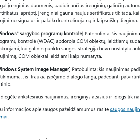
gal įrenginius duomenis, padidinančius įrenginių, galinčių automa
rtifikatus, aprėptį. Įrenginiai gauna naujus sertifikatus tik tad
ujinimo signalus ir palaiko kontroliuojamą ir laipsnišką diegimą.
indows" sargybos programų kontrolė]
Patobulinta: šis naujinim
ogramų kontrolė (WDAC) apdoroja COM objektų, leidžiamų sudaryt
okuojami, kai galinio punkto saugos strategija buvo nustatyta aukš
ujinimą, COM objektai leidžiami kaip numatyta.
indows System Image Manager]
Patobulinta: šis naujinimas pad
tikimumą. Jis įtraukia įspėjimo dialogo langą, padedantį patvirtint
ltinio.
 įdiegėte ankstesnius naujinimus, įrenginys atsisiųs ir įdiegs tik na
u informacijos apie saugos pažeidžiamumus rasite
saugos nauji
imai
.