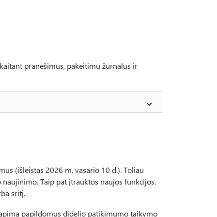
įskaitant pranešimus, pakeitimų žurnalus ir
us (išleistas 2026 m. vasario 10 d.). Toliau
naujinimo. Taip pat įtrauktos naujos funkcijos.
a sritį.
 apima papildomus didelio patikimumo taikymo