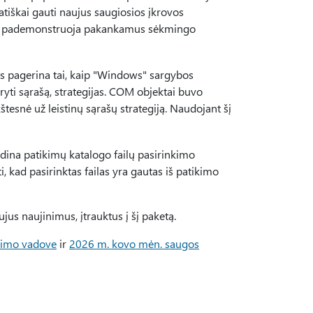
tiškai gauti naujus saugiosios įkrovos
a, kai pademonstruoja pakankamus sėkmingo
as pagerina tai, kaip "Windows" sargybos
i sąrašą, strategijas. COM objektai buvo
tesnė už leistinų sąrašų strategiją. Naudojant šį
idina patikimų katalogo failų pasirinkimo
i, kad pasirinktas failas yra gautas iš patikimo
ujus naujinimus, įtrauktus į šį paketą.
nimo vadove
ir
2026 m. kovo mėn. saugos