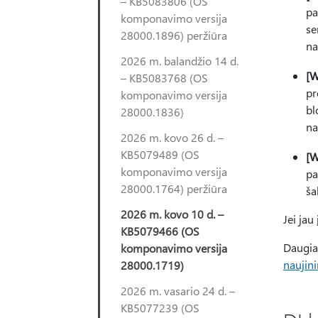
– KB5083806 (OS
pa
komponavimo versija
se
28000.1896) peržiūra
na
2026 m. balandžio 14 d.
[W
– KB5083768 (OS
pr
komponavimo versija
bl
28000.1836)
na
2026 m. kovo 26 d. –
KB5079489 (OS
[W
komponavimo versija
pa
28000.1764) peržiūra
ša
2026 m. kovo 10 d. –
Jei jau
KB5079466 (OS
Daugia
komponavimo versija
naujin
28000.1719)
2026 m. vasario 24 d. –
KB5077239 (OS