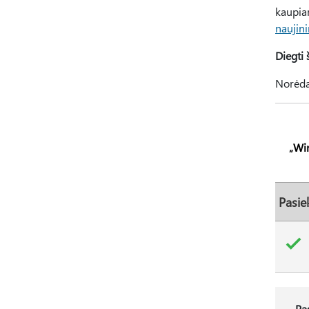
kaupia
naujin
Diegti 
Norėdam
„Wi
Pasie
Pa