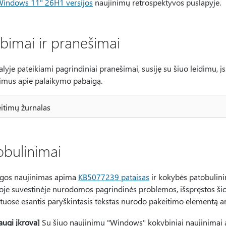
Windows 11" 26H1 versijos
naujinimų retrospektyvos puslapyje.
lbimai ir pranešimai
alyje pateikiami pagrindiniai pranešimai, susiję su šiuo leidimu, 
imus apie palaikymo pabaigą.
itimų žurnalas
obulinimai
ugos naujinimas apima
KB5077239 pataisas
ir kokybės patobulinim
oje suvestinėje nurodomos pagrindinės problemos, išspręstos šio 
tuose esantis paryškintasis tekstas nurodo pakeitimo elementą arb
augi įkrova]
Su šiuo naujinimu "Windows" kokybiniai naujinimai