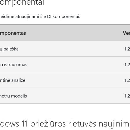
komponentai
leidime atnaujinami šie DI komponentai:
omponentas
Ver
ų paieška
1.
io ištraukimas
1.
tinė analizė
1.
etrų modelis
1.
dows 11 priežiūros rietuvės naujini