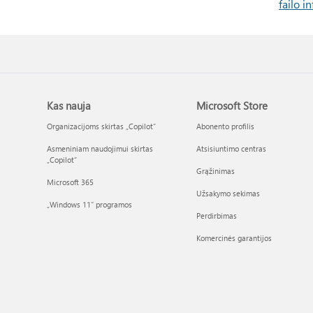
failo i
Kas nauja
Microsoft Store
Organizacijoms skirtas „Copilot“
Abonento profilis
Asmeniniam naudojimui skirtas
Atsisiuntimo centras
„Copilot“
Grąžinimas
Microsoft 365
Užsakymo sekimas
„Windows 11“ programos
Perdirbimas
Komercinės garantijos