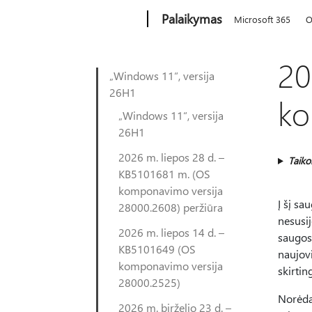
Microsoft
Palaikymas
Microsoft 365
O
20
„Windows 11“, versija
26H1
ko
„Windows 11“, versija
26H1
2026 m. liepos 28 d. –
Taik
KB5101681 m. (OS
komponavimo versija
Į šį sa
28000.2608) peržiūra
nesusij
2026 m. liepos 14 d. –
saugos
KB5101649 (OS
naujovi
komponavimo versija
skirti
28000.2525)
Norėda
2026 m. birželio 23 d. –