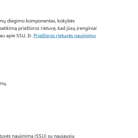
inimų diegimo komponentas, kokybės
patikimą priežiūros rietuvę, kad jūsų įrenginiai
iau apie SSU, žr.
Priežiūros rietuvės naujinimų
emų.
etuvės naujinimą (SSU) su naujausiu