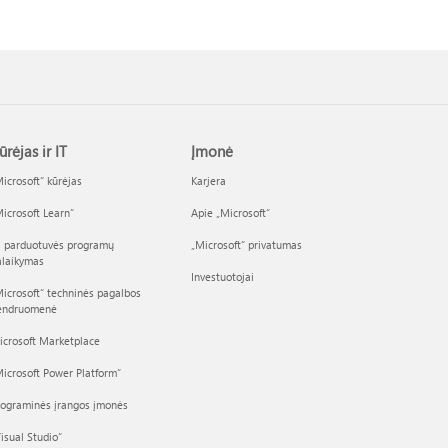
ūrėjas ir IT
Įmonė
icrosoft“ kūrėjas
Karjera
icrosoft Learn“
Apie „Microsoft“
I parduotuvės programų
„Microsoft“ privatumas
alaikymas
Investuotojai
icrosoft“ techninės pagalbos
endruomenė
icrosoft Marketplace
icrosoft Power Platform“
rograminės įrangos įmonės
isual Studio“