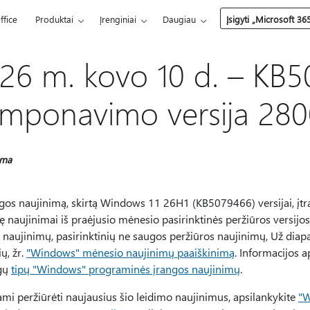
ffice
Produktai
Įrenginiai
Daugiau
Įsigyti „Microsoft 36
26 m. kovo 10 d. – KB
mponavimo versija 280
oma
ugos naujinimą, skirtą Windows 11 26H1 (KB5079466) versijai, įtr
ę naujinimai iš praėjusio mėnesio pasirinktinės peržiūros versij
 naujinimų, pasirinktinių ne saugos peržiūros naujinimų, Už diap
ų, žr.
"Windows" mėnesio naujinimų paaiškinimą
. Informacijos 
ngų
tipų "Windows" programinės įrangos naujinimų
.
mi peržiūrėti naujausius šio leidimo naujinimus, apsilankykite
"W