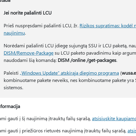
Jei norite pašalinti LCU
Prieš nuspręsdami pašalinti LCU, žr.
Rizikos supratimas: kodėl 
naujinimų
.
Norėdami pašalinti LCU įdiegę sujungtą SSU ir LCU paketą, nau
DISM/Remove-Package
su LCU paketo pavadinimu kaip argumen
naudodami šią komandą:
DISM /online /get-packages
.
Paleisti
„Windows Update“ atskirąją diegimo programą
(
wusa.e
kombinuotame pakete neveiks, nes kombinuotame pakete yra SSU
sistemos.
nformacija
i gauti į šį naujinimą įtrauktų failų sąrašą,
atsisiųskite kaupiam
i gauti į priežiūros rietuvės naujinimą įtrauktų failų sąrašą,
ats