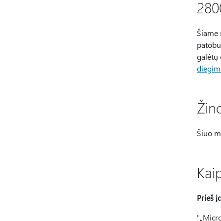
280
Šiame 
patobul
galėtų 
diegim
Žin
Šiuo m
Kaip
Prieš į
"„Micro