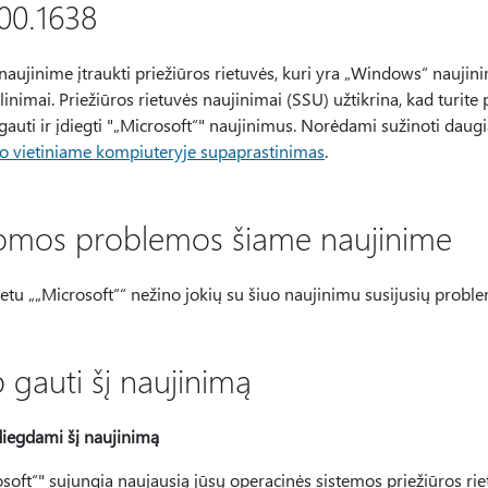
00.1638
naujinime įtraukti priežiūros rietuvės, kuri yra „Windows“ nauj
inimai. Priežiūros rietuvės naujinimai (SSU) užtikrina, kad turite 
gauti ir įdiegti "„Microsoft“" naujinimus. Norėdami sužinoti daug
o vietiniame kompiuteryje supaprastinimas
.
omos problemos šiame naujinime
etu „„Microsoft““ nežino jokių su šiuo naujinimu susijusių probl
 gauti šį naujinimą
diegdami šį naujinimą
soft“" sujungia naujausią jūsų operacinės sistemos priežiūros ri