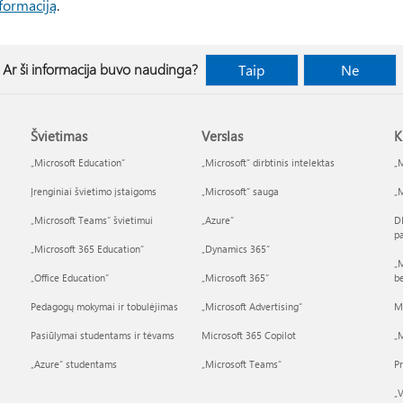
nformaciją
.
Ar ši informacija buvo naudinga?
Taip
Ne
Švietimas
Verslas
K
„Microsoft Education“
„Microsoft“ dirbtinis intelektas
„M
Įrenginiai švietimo įstaigoms
„Microsoft“ sauga
„M
„Microsoft Teams“ švietimui
„Azure”
D
p
„Microsoft 365 Education“
„Dynamics 365“
„M
„Office Education“
„Microsoft 365“
b
Pedagogų mokymai ir tobulėjimas
„Microsoft Advertising“
M
Pasiūlymai studentams ir tėvams
Microsoft 365 Copilot
„M
„Azure“ studentams
„Microsoft Teams“
P
„V