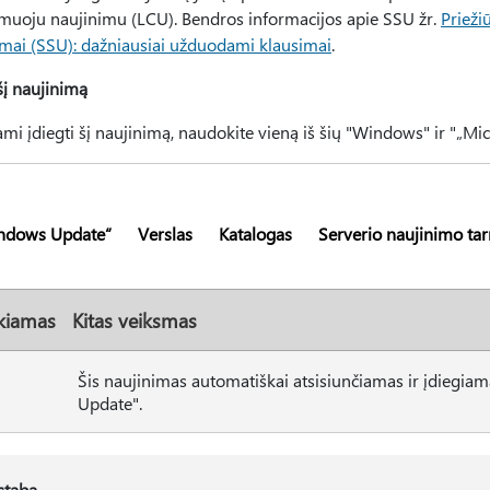
muoju naujinimu (LCU). Bendros informacijos apie SSU žr.
Prieži
imai (SSU): dažniausiai užduodami klausimai
.
šį naujinimą
i įdiegti šį naujinimą, naudokite vieną iš šių "Windows" ir "„Mic
ndows Update“
Verslas
Katalogas
Serverio naujinimo ta
kiamas
Kitas veiksmas
Šis naujinimas automatiškai atsisiunčiamas ir įdiegiam
Update".
staba