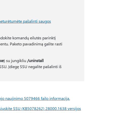
neturėtumėte pašalinti saugos
dokite komandų eilutės parinktį
tu. Paketo pavadinimą galite rasti
xe
) su jungikliu
/uninstall
. Įdiegę SSU negalite pašalinti iš
ojo naujinimo 5079466 failo informaciją
.
isiųskite SSU (KB5078262) 28000.1638 versijos