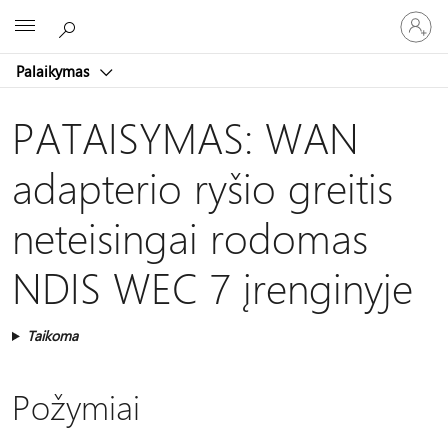
Prisijunk
Microsoft
prie
paskyro
Palaikymas
PATAISYMAS: WAN
adapterio ryšio greitis
neteisingai rodomas
NDIS WEC 7 įrenginyje
Taikoma
Požymiai