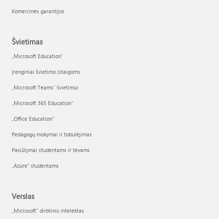
Komercinės garantijos
Švietimas
„Microsoft Education“
Įrenginiai švietimo įstaigoms
„Microsoft Teams“ švietimui
„Microsoft 365 Education“
„Office Education“
Pedagogų mokymai ir tobulėjimas
Pasiūlymai studentams ir tėvams
„Azure“ studentams
Verslas
„Microsoft“ dirbtinis intelektas