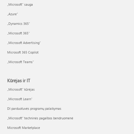
„Microsoft“ sauga
„Azure”
„Dynamics 365“
„Microsoft 365“
„Microsoft Advertising“
Microsoft 365 Copilot
„Microsoft Teams“
Kūrėjas ir IT
„Microsoft“ kūrėjas
„Microsoft Learn“
DI parduotuvės programų palaikymas
„Microsoft“ techninės pagalbos bendruomenė
Microsoft Marketplace