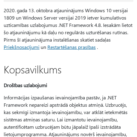
2020. gada 13. oktobra atjauninājums Windows 10 versijai
1809 un Windows Server versijai 2019 ietver kumulatīvos
uzticamības uzlabojumus .NET Framework 4.8. Iesakām lietot
šo atjauninājumu kā daļu no regulārās uzturēšanas rutīnas.
Pirms šī atjauninājuma instalēšanas skatiet sadaļas
Priekšnosacījumi
un
Restartēšanas prasības
.
Kopsavilkums
Drošības uzlabojumi
Informācijas izpaušanas ievainojamība pastāv, ja .NET
Framework nepareizi apstrādā objektus atmiņā. Uzbrucējs,
kas sekmīgi izmantoja ievainojamību, var atklāt ietekmētās
sistēmas atmiņas saturu. Lai izmantotu ievainojamību,
autentificētam uzbrucējam būtu jāpalaiž īpaši izstrādāta
lietojumprogramma. Atjauninājums novērš ievainojamību,