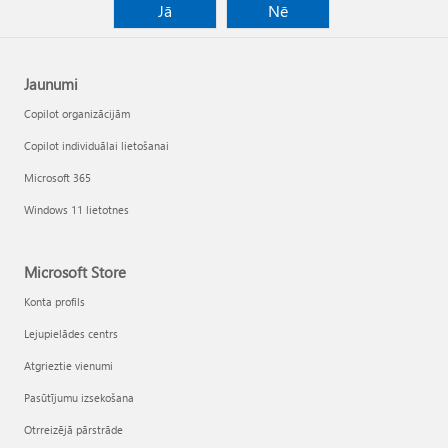
Jā
Nē
Jaunumi
Copilot organizācijām
Copilot individuālai lietošanai
Microsoft 365
Windows 11 lietotnes
Microsoft Store
Konta profils
Lejupielādes centrs
Atgrieztie vienumi
Pasūtījumu izsekošana
Otrreizējā pārstrāde