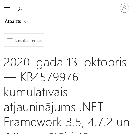
Pieraksti
Microsoft
savā
kontā
Atbalsts
Saistītās tēmas
2020. gada 13. oktobris
— KB4579976
kumulatīvais
atjauninājums .NET
Framework 3.5, 4.7.2 un