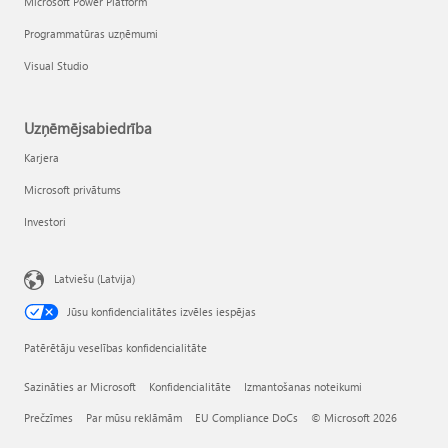
Microsoft Power Platform
Programmatūras uzņēmumi
Visual Studio
Uzņēmējsabiedrība
Karjera
Microsoft privātums
Investori
Latviešu (Latvija)
Jūsu konfidencialitātes izvēles iespējas
Patērētāju veselības konfidencialitāte
Sazināties ar Microsoft
Konfidencialitāte
Izmantošanas noteikumi
Prečzīmes
Par mūsu reklāmām
EU Compliance DoCs
© Microsoft 2026