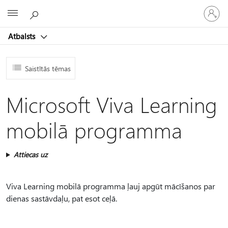
Pieraksti
Microsoft
savā
kontā
Atbalsts
Saistītās tēmas
Microsoft Viva Learning
mobilā programma
Attiecas uz
Viva Learning mobilā programma ļauj apgūt mācīšanos par
dienas sastāvdaļu, pat esot ceļā.