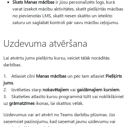
Skats Manas mācības
ir jūsu personalizēts logs, kurā
varat izsekot mācību aktivitātes, skatīt piešķirtās mācības
no pievienotās LMS, skatīt nesen skatīto un ieteikto
saturu un saglabāt kontroli pār savu mācību ceļojumu.
Uzdevuma atvēršana
Lai atvērtu jums piešķirtu kursu, veiciet tālāk norādītās
darbības.
1. Atlasiet cilni
Manas mācības
un pēc tam atlasiet
Piešķirts
jums
.
2. Izvēlieties starp
nokavētajiem
vai
gaidāmajiem kursiem
.
3. Skatieties atlasīto kursu programmā tūlīt vai noklikšķiniet
uz
grāmatzīmes
ikonas, lai skatītos vēlāk.
Uzdevumus var arī atvērt no Teams darbību plūsmas. Jūs
saņemsiet paziņojumu, kad saņemat jaunu uzdevumu vai