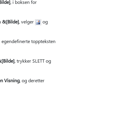
Bilde]
, i boksen for
u
&[Bilde]
, velger
og
en egendefinerte toppteksten
[Bilde]
, trykker SLETT og
n Visning
, og deretter