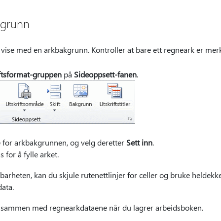
kgrunn
 vise med en arkbakgrunn. Kontroller at bare ett regneark er merk
ftsformat-gruppen
på
Sideoppsett-fanen
.
e for arkbakgrunnen, og velg deretter
Sett inn
.
 for å fylle arket.
sbarheten, kan du skjule rutenettlinjer for celler og bruke helde
ata.
 sammen med regnearkdataene når du lagrer arbeidsboken.