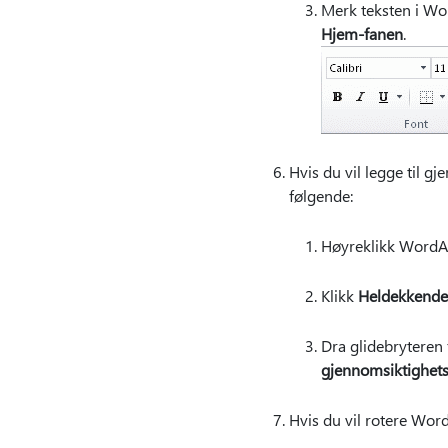
Merk teksten i Wor
Hjem-fanen
.
Hvis du vil legge til 
følgende:
Høyreklikk WordAr
Klikk
Heldekkende 
Dra glidebryteren
gjennomsiktighet
Hvis du vil rotere Word