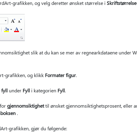
dArt-grafikken, og velg deretter ønsket størrelse i
Skriftstørrels
gjennomsiktighet slik at du kan se mer av regnearkdataene under W
t-grafikken, og klikk
Formater figur
.
fyll
under
Fyll
i kategorien
Fyll
.
 for
gjennomsiktighet
til ønsket gjennomsiktighetsprosent, eller 
sboksen
.
Art-grafikken, gjør du følgende: