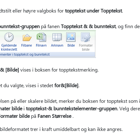
dtstilt eller høyre valgboks for
topptekst under Topptekst
.
bunntekst-gruppen
på fanen
Topptekst & & bunntekst
, og finn de
& [Bilde]
vises i boksen for topptekstmerking.
et du valgte, vises i stedet
for&[Bilde]
.
elsen på eller skalere bildet, merker du boksen for topptekst som 
ater bilde
i
topptekst-& bunntekstelementer-gruppen
. Velg dere
ormater bilde
på
Fanen Størrelse
.
 bildeformatet trer i kraft umiddelbart og kan ikke angres.