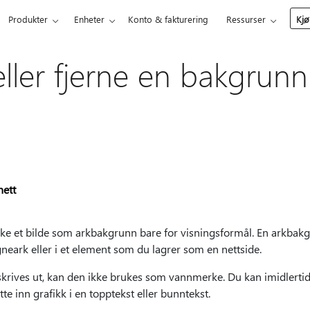
Produkter
Enheter
Konto & fakturering
Ressurser
Kjø
eller fjerne en bakgrunn 
nett
uke et bilde som arkbakgrunn bare for visningsformål. En arkbakg
gneark eller i et element som du lagrer som en nettside.
skrives ut, kan den ikke brukes som vannmerke. Du kan imidlertid
te inn grafikk i en topptekst eller bunntekst.