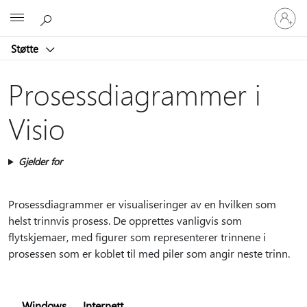
Logg
Microsoft
på
kontoen
Støtte
din
Prosessdiagrammer i
Visio
Gjelder for
Prosessdiagrammer er visualiseringer av en hvilken som
helst trinnvis prosess. De opprettes vanligvis som
flytskjemaer, med figurer som representerer trinnene i
prosessen som er koblet til med piler som angir neste trinn.
Windows
Internett