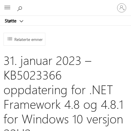
Logg
Microsoft
på
kontoen
Støtte
din
Relaterte emner
31. januar 2023 –
KB5023366
oppdatering for .NET
Framework 4.8 og 4.8.1
for Windows 10 versjon