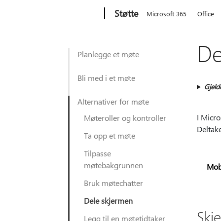
Microsoft
Støtte
Microsoft 365
Office
De
Planlegge et møte
Bli med i et møte
Gjeld
Alternativer for møte
I Micro
Møteroller og kontroller
Deltake
Ta opp et møte
Tilpasse
møtebakgrunnen
Mob
Bruk møtechatter
Dele skjermen
Skj
Legg til en møtetidtaker