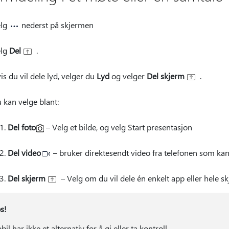
elg
nederst på skjermen
elg
Del
.
is du vil dele lyd, velger du
Lyd
og velger
Del skjerm
.
 kan velge blant:
Del foto
– Velg et bilde, og velg Start presentasjon
Del video
– bruker direktesendt video fra telefonen som kan
Del skjerm
– Velg om du vil dele én enkelt app eller hele s
s!
il har ikke et alternativ for å gi eller ta kontroll.