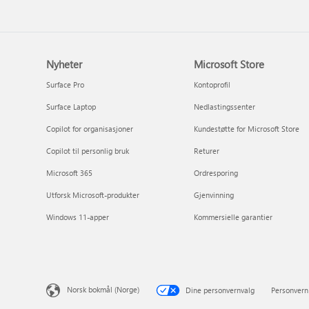
Nyheter
Microsoft Store
Surface Pro
Kontoprofil
Surface Laptop
Nedlastingssenter
Copilot for organisasjoner
Kundestøtte for Microsoft Store
Copilot til personlig bruk
Returer
Microsoft 365
Ordresporing
Utforsk Microsoft-produkter
Gjenvinning
Windows 11-apper
Kommersielle garantier
Norsk bokmål (Norge)
Dine personvernvalg
Personvern 