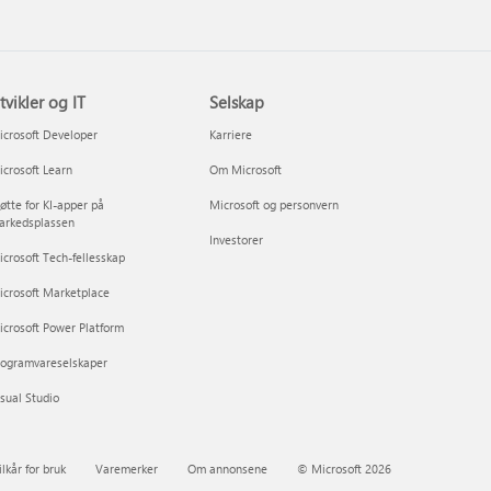
tvikler og IT
Selskap
crosoft Developer
Karriere
crosoft Learn
Om Microsoft
øtte for KI-apper på
Microsoft og personvern
arkedsplassen
Investorer
crosoft Tech-fellesskap
icrosoft Marketplace
crosoft Power Platform
rogramvareselskaper
sual Studio
ilkår for bruk
Varemerker
Om annonsene
© Microsoft 2026