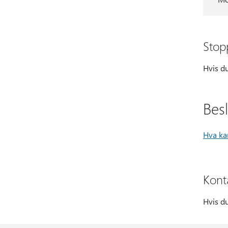
Stop
Hvis du
Bes
Hva ka
Kont
Hvis du