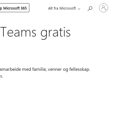
Logg
p Microsoft 365
Alt fra Microsoft
på
kontoen
din
 Teams gratis
samarbeide med familie, venner og fellesskap.
n.