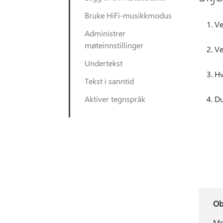
Bruke HiFi-musikkmodus
V
Administrer
møteinnstillinger
V
Undertekst
Hv
Tekst i sanntid
Aktiver tegnspråk
Du
Ob
Mob