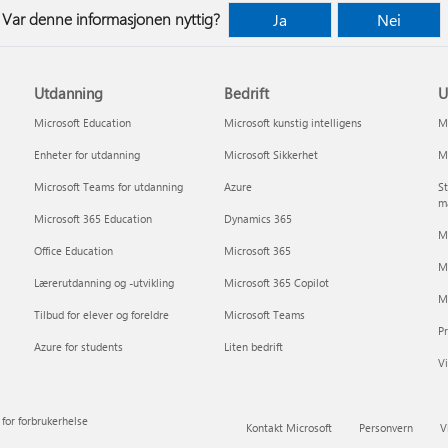
Var denne informasjonen nyttig?
Ja
Nei
Utdanning
Bedrift
U
Microsoft Education
Microsoft kunstig intelligens
Mi
Enheter for utdanning
Microsoft Sikkerhet
Mi
Microsoft Teams for utdanning
Azure
St
m
Microsoft 365 Education
Dynamics 365
Mi
Office Education
Microsoft 365
M
Lærerutdanning og -utvikling
Microsoft 365 Copilot
Mi
Tilbud for elever og foreldre
Microsoft Teams
P
Azure for students
Liten bedrift
Vi
for forbrukerhelse
Kontakt Microsoft
Personvern
V