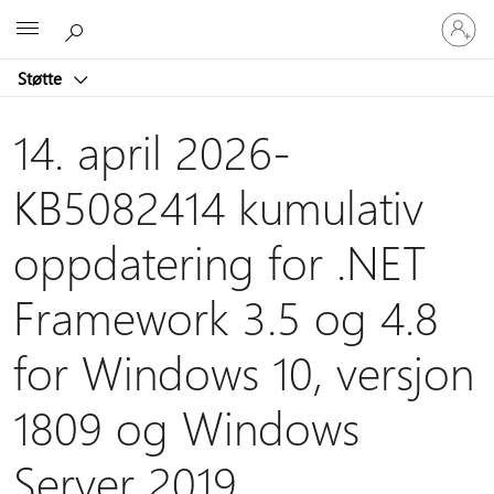
Logg
Microsoft
på
kontoen
Støtte
din
14. april 2026-
KB5082414 kumulativ
oppdatering for .NET
Framework 3.5 og 4.8
for Windows 10, versjon
1809 og Windows
Server 2019