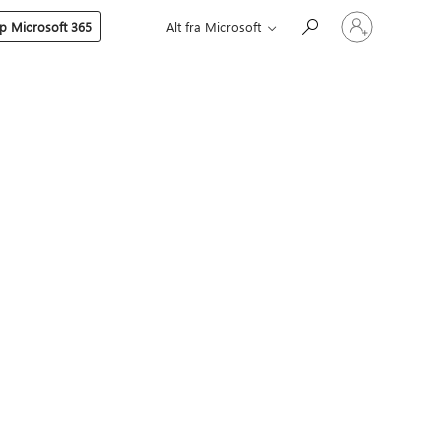
Logg
p Microsoft 365
Alt fra Microsoft
på
kontoen
din