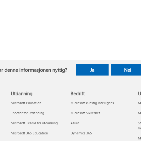
ar denne informasjonen nyttig?
Ja
Nei
Utdanning
Bedrift
U
Microsoft Education
Microsoft kunstig intelligens
Mi
Enheter for utdanning
Microsoft Sikkerhet
Mi
Microsoft Teams for utdanning
Azure
St
m
Microsoft 365 Education
Dynamics 365
Mi