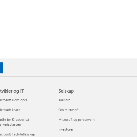
tvikler og IT
Selskap
crosoft Developer
Karriere
crosoft Learn
Om Microsoft
øtte for KI-apper på
Microsoft og personvern
arkedsplassen
Investorer
crosoft Tech-fellesskap