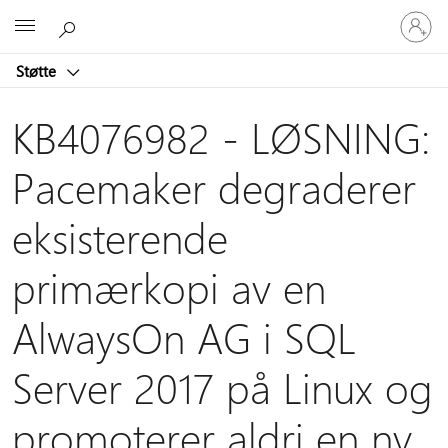
Logg
Microsoft
på
kontoen
Støtte
din
KB4076982 - LØSNING:
Pacemaker degraderer
eksisterende
primærkopi av en
AlwaysOn AG i SQL
Server 2017 på Linux og
promoterer aldri en ny