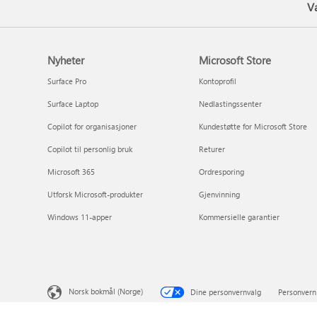
V
Nyheter
Microsoft Store
Surface Pro
Kontoprofil
Surface Laptop
Nedlastingssenter
Copilot for organisasjoner
Kundestøtte for Microsoft Store
Copilot til personlig bruk
Returer
Microsoft 365
Ordresporing
Utforsk Microsoft-produkter
Gjenvinning
Windows 11-apper
Kommersielle garantier
Norsk bokmål (Norge)
Dine personvernvalg
Personvern 