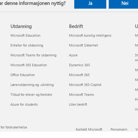
ar denne informasjonen nyttig?
Ja
Nei
Utdanning
Bedrift
U
Microsoft Education
Microsoft kunstig intelligens
Mi
Enheter for utdanning
Microsoft Sikkerhet
Mi
Microsoft Teams for utdanning
Azure
St
m
Microsoft 365 Education
Dynamics 365
Mi
Office Education
Microsoft 365
M
Lærerutdanning og -utvikling
Microsoft 365 Copilot
Mi
Tilbud for elever og foreldre
Microsoft Teams
P
Azure for students
Liten bedrift
Vi
for forbrukerhelse
Kontakt Microsoft
Personvern
V