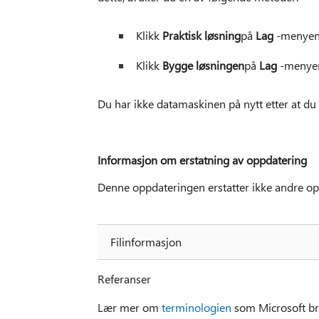
Klikk
Praktisk løsning
på
Lag
-menyen,
Klikk
Bygge løsningen
på
Lag
-menye
Du har ikke datamaskinen på nytt etter at d
Informasjon om erstatning av oppdatering
Denne oppdateringen erstatter ikke andre op
Filinformasjon
Referanser
Lær mer om
terminologien
som Microsoft bru