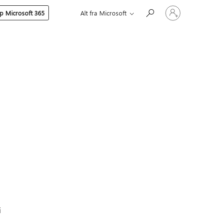
Logg
p Microsoft 365
Alt fra Microsoft
på
kontoen
din
i