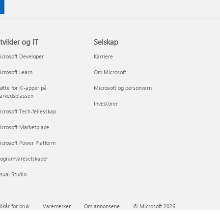
tvikler og IT
Selskap
crosoft Developer
Karriere
crosoft Learn
Om Microsoft
øtte for KI-apper på
Microsoft og personvern
arkedsplassen
Investorer
crosoft Tech-fellesskap
icrosoft Marketplace
crosoft Power Platform
rogramvareselskaper
sual Studio
ilkår for bruk
Varemerker
Om annonsene
© Microsoft 2026