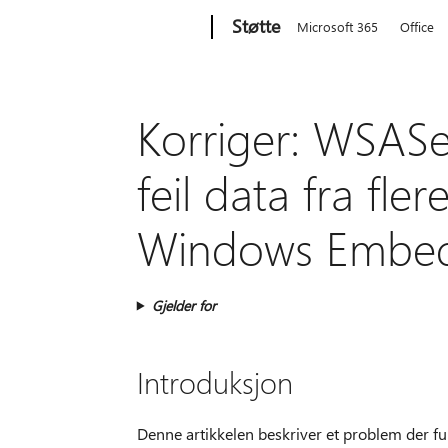
Microsoft
Støtte
Microsoft 365
Office
Korriger: WSAS
feil data fra fl
Windows Embed
Gjelder for
Introduksjon
Denne artikkelen beskriver et problem der f