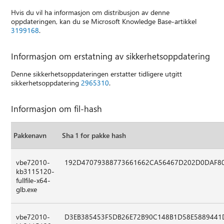
Hvis du vil ha informasjon om distribusjon av denne
oppdateringen, kan du se Microsoft Knowledge Base-artikkel
3199168
.
Informasjon om erstatning av sikkerhetsoppdatering
Denne sikkerhetsoppdateringen erstatter tidligere utgitt
sikkerhetsoppdatering
2965310
.
Informasjon om fil-hash
Pakkenavn
Sha 1 for pakke hash
vbe72010-
192D47079388773661662CA56467D202D0DAF8
kb3115120-
fullfile-x64-
glb.exe
vbe72010-
D3EB385453F5DB26E72B90C148B1D58E5889441