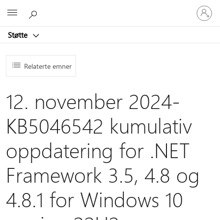
Logg
Microsoft
på
kontoen
Støtte
din
Relaterte emner
12. november 2024-
KB5046542 kumulativ
oppdatering for .NET
Framework 3.5, 4.8 og
4.8.1 for Windows 10