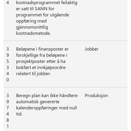
4
kostnadsprogrammet feilaktig
er satt til SANN for
programmet for utgående
oppføring med
gjennomsnittlig
kostnadsmetode.
3
Beløpene i finansposter er
Jobber
9
forskjellige fra beløpene i
5
prosjektposter etter å ha
3
bokført et innkjøpsordre
4
relatert til jobber.
0
3
Beregn plan kan ikke håndtere
Produksjon
9
automatisk genererte
7
kalenderoppføringer med null
4
tid.
8
1