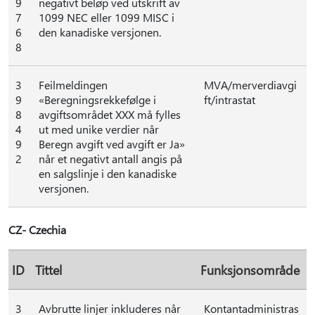
9
negativt beløp ved utskrift av
7
1099 NEC eller 1099 MISC i
6
den kanadiske versjonen.
8
3
Feilmeldingen
MVA/merverdiavgi
9
«Beregningsrekkefølge i
ft/intrastat
8
avgiftsområdet XXX må fylles
4
ut med unike verdier når
9
Beregn avgift ved avgift er Ja»
2
når et negativt antall angis på
en salgslinje i den kanadiske
versjonen.
CZ- Czechia
ID
Tittel
Funksjonsområde
3
Avbrutte linjer inkluderes når
Kontantadministras