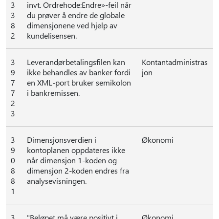
3
invt. Ordrehode:Endre»-feil når
3
du prøver å endre de globale
8
dimensjonene ved hjelp av
2
kundelisensen.
3
Leverandørbetalingsfilen kan
Kontantadministras
9
ikke behandles av banker fordi
jon
7
en XML-port bruker semikolon
7
i bankremissen.
2
3
3
Dimensjonsverdien i
Økonomi
9
kontoplanen oppdateres ikke
0
når dimensjon 1-koden og
8
dimensjon 2-koden endres fra
8
analysevisningen.
1
3
"Beløpet må være positivt i
Økonomi