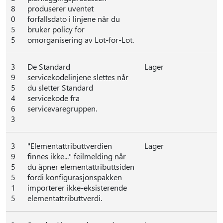
8
produserer uventet
0
forfallsdato i linjene når du
5
bruker policy for
5
omorganisering av Lot-for-Lot.
3
De Standard
Lager
9
servicekodelinjene slettes når
5
du sletter Standard
4
servicekode fra
6
servicevaregruppen.
3
3
"Elementattributtverdien
Lager
9
finnes ikke..." feilmelding når
5
du åpner elementattributtsiden
5
fordi konfigurasjonspakken
1
importerer ikke-eksisterende
5
elementattributtverdi.