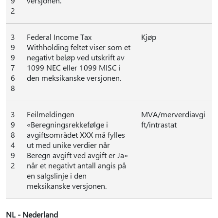
9
versjonen.
2
3
Federal Income Tax
Kjøp
9
Withholding feltet viser som et
9
negativt beløp ved utskrift av
7
1099 NEC eller 1099 MISC i
6
den meksikanske versjonen.
8
3
Feilmeldingen
MVA/merverdiavgi
9
«Beregningsrekkefølge i
ft/intrastat
8
avgiftsområdet XXX må fylles
4
ut med unike verdier når
9
Beregn avgift ved avgift er Ja»
2
når et negativt antall angis på
en salgslinje i den
meksikanske versjonen.
NL - Nederland