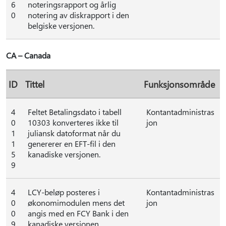
6
noteringsrapport og årlig
0
notering av diskrapport i den
belgiske versjonen.
CA – Canada
ID
Tittel
Funksjonsområde
4
Feltet Betalingsdato i tabell
Kontantadministras
0
10303 konverteres ikke til
jon
1
juliansk datoformat når du
1
genererer en EFT-fil i den
5
kanadiske versjonen.
9
4
LCY-beløp posteres i
Kontantadministras
0
økonomimodulen mens det
jon
0
angis med en FCY Bank i den
9
kanadiske versjonen.