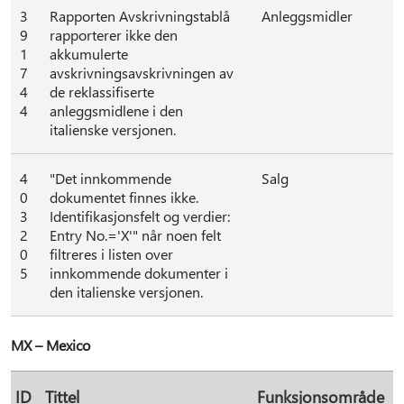
3
Rapporten Avskrivningstablå
Anleggsmidler
9
rapporterer ikke den
1
akkumulerte
7
avskrivningsavskrivningen av
4
de reklassifiserte
4
anleggsmidlene i den
italienske versjonen.
4
"Det innkommende
Salg
0
dokumentet finnes ikke.
3
Identifikasjonsfelt og verdier:
2
Entry No.='X'" når noen felt
0
filtreres i listen over
5
innkommende dokumenter i
den italienske versjonen.
MX – Mexico
ID
Tittel
Funksjonsområde