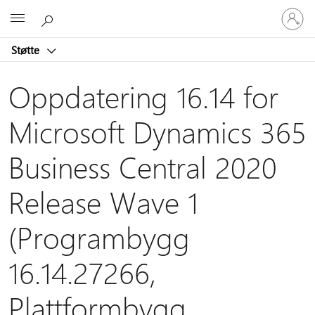
Logg
Microsoft
på
kontoen
Støtte
din
Oppdatering 16.14 for
Microsoft Dynamics 365
Business Central 2020
Release Wave 1
(Programbygg
16.14.27266,
Plattformbygg