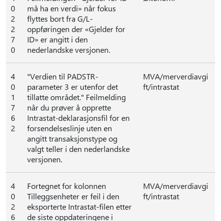
0
må ha en verdi» når fokus
2
flyttes bort fra G/L-
2
oppføringen der «Gjelder for
7
ID» er angitt i den
0
nederlandske versjonen.
4
"Verdien til PADSTR-
MVA/merverdiavgi
0
parameter 3 er utenfor det
ft/intrastat
1
tillatte området." Feilmelding
7
når du prøver å opprette
6
Intrastat-deklarasjonsfil for en
2
forsendelseslinje uten en
angitt transaksjonstype og
valgt teller i den nederlandske
versjonen.
4
Fortegnet for kolonnen
MVA/merverdiavgi
0
Tilleggsenheter er feil i den
ft/intrastat
2
eksporterte Intrastat-filen etter
6
de siste oppdateringene i