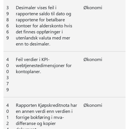
3
Desimaler vises feil i
Økonomi
9
rapportene saldo til dato og
8
rapportene for betalbare
6
kontoer for alderskonto hvis
6
det finnes oppføringer i
9
utenlandsk valuta med mer
enn to desimaler.
4
Feil verdier i KPI-
Økonomi
0
webtjenestedimensjoner for
0
kontoplaner.
3
7
9
4
Rapporten Kjøpskreditnota har
Økonomi
0
en annen verdi enn verdien i
1
forrige bokføring i mva-
2
differanse og kopier