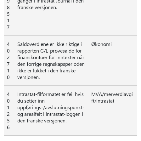
9
ganger i Intrastat Journal i den
8
franske versjonen.
5
1
7
4
Saldoverdiene er ikke riktige i
Økonomi
0
rapporten G/L-prøvesaldo for
2
finanskontoer for inntekter når
7
den forrige regnskapsperioden
1
ikke er lukket i den franske
0
versjonen.
4
Intrastat-filformatet er feil hvis
MVA/merverdiavgi
0
du setter inn
ft/intrastat
1
oppførings-/avslutningspunkt-
2
og arealfelt i Intrastat-loggen i
5
den franske versjonen.
6