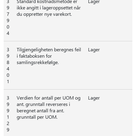
3
Standard kostnadsmetode er
Lager
9
ikke angitt i lageroppsettet når
7
du oppretter nye varekort.
9
0
4
3
Tilgjengeligheten beregnes feil
Lager
9
i faktaboksen for
8
samlingsrekkefølge.
4
0
1
3
Verdien for antall per UOM og
Lager
9
ant. grunntall reverseres i
9
beregnet antall fra ant.
1
grunntall per UOM.
2
9