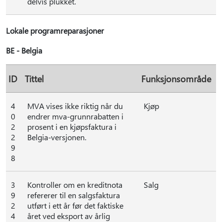
delvis plukket.
Lokale programreparasjoner
BE - Belgia
ID
Tittel
Funksjonsområde
4
MVA vises ikke riktig når du
Kjøp
0
endrer mva-grunnrabatten i
2
prosent i en kjøpsfaktura i
2
Belgia-versjonen.
9
8
3
Kontroller om en kreditnota
Salg
9
refererer til en salgsfaktura
2
utført i ett år før det faktiske
4
året ved eksport av årlig