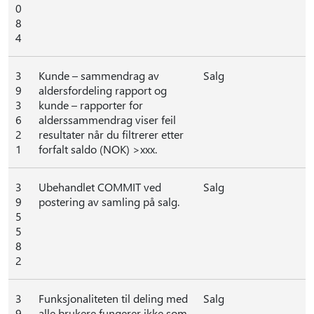
0
8
4
3
Kunde – sammendrag av
Salg
9
aldersfordeling rapport og
3
kunde – rapporter for
6
alderssammendrag viser feil
2
resultater når du filtrerer etter
1
forfalt saldo (NOK) >xxx.
3
Ubehandlet COMMIT ved
Salg
9
postering av samling på salg.
5
5
8
2
3
Funksjonaliteten til deling med
Salg
9
alle brukere fungerer ikke som