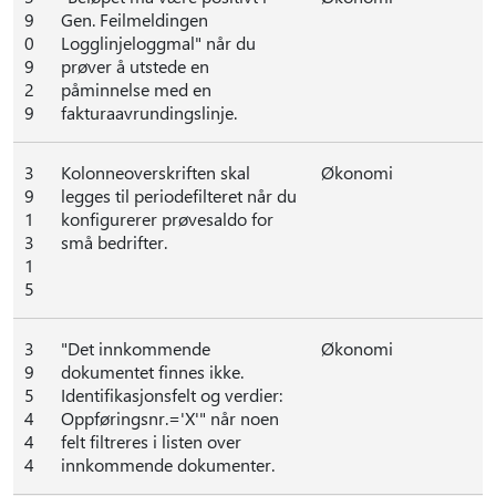
9
Gen. Feilmeldingen
0
Logglinjeloggmal" når du
9
prøver å utstede en
2
påminnelse med en
9
fakturaavrundingslinje.
3
Kolonneoverskriften skal
Økonomi
9
legges til periodefilteret når du
1
konfigurerer prøvesaldo for
3
små bedrifter.
1
5
3
"Det innkommende
Økonomi
9
dokumentet finnes ikke.
5
Identifikasjonsfelt og verdier:
4
Oppføringsnr.='X'" når noen
4
felt filtreres i listen over
4
innkommende dokumenter.