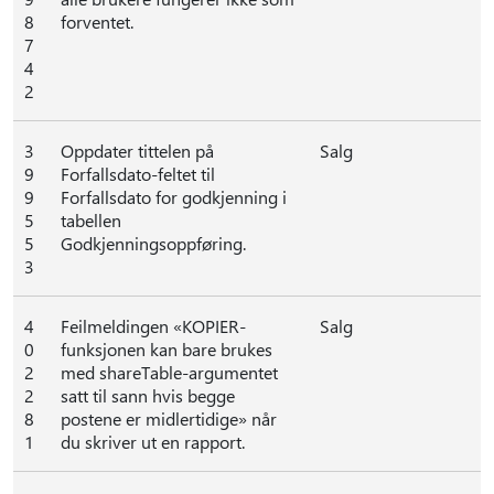
8
forventet.
7
4
2
3
Oppdater tittelen på
Salg
9
Forfallsdato-feltet til
9
Forfallsdato for godkjenning i
5
tabellen
5
Godkjenningsoppføring.
3
4
Feilmeldingen «KOPIER-
Salg
0
funksjonen kan bare brukes
2
med shareTable-argumentet
2
satt til sann hvis begge
8
postene er midlertidige» når
1
du skriver ut en rapport.