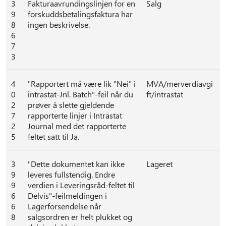
3
Fakturaavrundingslinjen for en
Salg
9
forskuddsbetalingsfaktura har
8
ingen beskrivelse.
6
7
3
4
"Rapportert må være lik "Nei" i
MVA/merverdiavgi
0
intrastat-Jnl. Batch"-feil når du
ft/intrastat
2
prøver å slette gjeldende
7
rapporterte linjer i Intrastat
2
Journal med det rapporterte
5
feltet satt til Ja.
3
"Dette dokumentet kan ikke
Lageret
9
leveres fullstendig. Endre
9
verdien i Leveringsråd-feltet til
6
Delvis"-feilmeldingen i
6
Lagerforsendelse når
8
salgsordren er helt plukket og