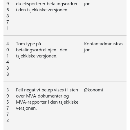
9
du eksporterer betalingsordrer
jon
6
i den tsjekkiske versjonen.
8
7
1
4
Tom type på
Kontantadministras
0
betalingsordrelinjen i den
jon
1
tsjekkiske versjonen.
4
8
8
3
Feil negativt beløp vises i listen
Økonomi
9
over MVA-dokumenter og
5
MVA-rapporter i den tsjekkiske
7
versjonen.
7
2