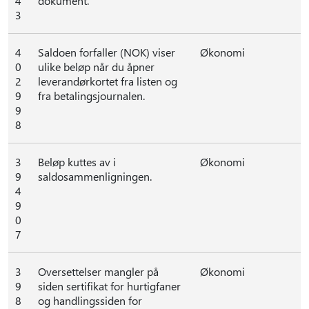
4
dokument.
3
4
Saldoen forfaller (NOK) viser
Økonomi
0
ulike beløp når du åpner
2
leverandørkortet fra listen og
9
fra betalingsjournalen.
9
8
3
Beløp kuttes av i
Økonomi
9
saldosammenligningen.
4
9
0
7
3
Oversettelser mangler på
Økonomi
9
siden sertifikat for hurtigfaner
8
og handlingssiden for