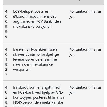
4
LCY-beløpet posteres i
Kontantadministras
0
Økonomimodul mens det
jon
0
angis med en FCY Bank i den
9
meksikanske versjonen.
9
6
4
Bare én EFT-bankremissen
Kontantadministras
0
skrives ut når to forskjellige
jon
1
leverandører deler samme
8
navn i den meksikanske
2
versjonen.
7
4
Innskudd som er angitt med
Kontantadministras
0
en FCY-bank ved hjelp av G/L-
jon
2
kontotyper, posteres til finans i
8
NOK-beløp i den meksikanske