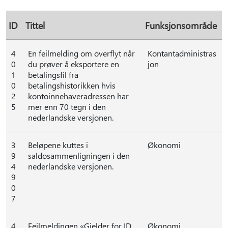
ID
Tittel
Funksjonsområde
4
En feilmelding om overflyt når
Kontantadministras
0
du prøver å eksportere en
jon
1
betalingsfil fra
0
betalingshistorikken hvis
2
kontoinnehaveradressen har
5
mer enn 70 tegn i den
nederlandske versjonen.
3
Beløpene kuttes i
Økonomi
9
saldosammenligningen i den
4
nederlandske versjonen.
9
0
7
4
Feilmeldingen «Gjelder for ID
Økonomi