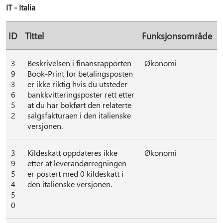
IT - Italia
ID
Tittel
Funksjonsområde
3
Beskrivelsen i finansrapporten
Økonomi
9
Book-Print for betalingsposten
3
er ikke riktig hvis du utsteder
6
bankkvitteringsposter rett etter
5
at du har bokført den relaterte
2
salgsfakturaen i den italienske
versjonen.
3
Kildeskatt oppdateres ikke
Økonomi
9
etter at leverandørregningen
5
er postert med 0 kildeskatt i
4
den italienske versjonen.
5
0