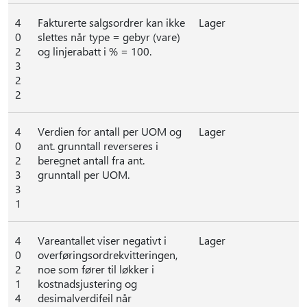
4
Fakturerte salgsordrer kan ikke
Lager
0
slettes når type = gebyr (vare)
2
og linjerabatt i % = 100.
3
2
2
4
Verdien for antall per UOM og
Lager
0
ant. grunntall reverseres i
2
beregnet antall fra ant.
3
grunntall per UOM.
3
1
4
Vareantallet viser negativt i
Lager
0
overføringsordrekvitteringen,
2
noe som fører til løkker i
1
kostnadsjustering og
4
desimalverdifeil når