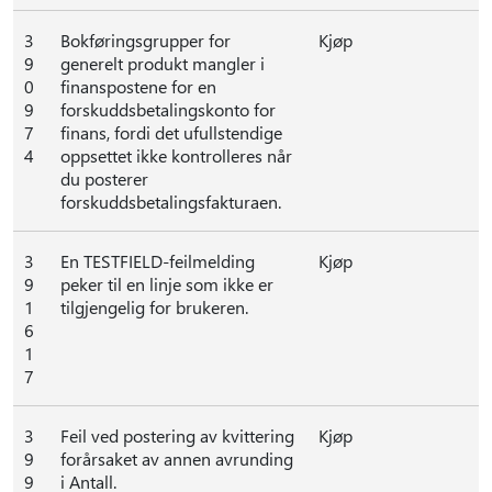
3
Bokføringsgrupper for
Kjøp
9
generelt produkt mangler i
0
finanspostene for en
9
forskuddsbetalingskonto for
7
finans, fordi det ufullstendige
4
oppsettet ikke kontrolleres når
du posterer
forskuddsbetalingsfakturaen.
3
En TESTFIELD-feilmelding
Kjøp
9
peker til en linje som ikke er
1
tilgjengelig for brukeren.
6
1
7
3
Feil ved postering av kvittering
Kjøp
9
forårsaket av annen avrunding
9
i Antall.