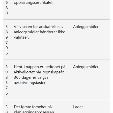
6
opplastingssertifikatet.
8
0
3
Veiviseren for anskaffelse av
Anleggsmidler
8
anleggsmidler håndterer ikke
9
valutaer.
7
0
6
3
Hent-knappen er nedtonet på
Anleggsmidler
9
aktivakortet når regnskapsår
8
365 dager er valgt i
5
avskrivningstasten.
7
6
3
Det første forsøket på
Lager
8
planleggingsprosessen