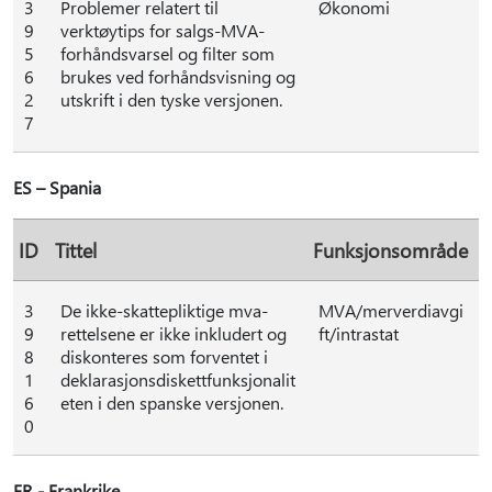
3
Problemer relatert til
Økonomi
9
verktøytips for salgs-MVA-
5
forhåndsvarsel og filter som
6
brukes ved forhåndsvisning og
2
utskrift i den tyske versjonen.
7
ES – Spania
ID
Tittel
Funksjonsområde
3
De ikke-skattepliktige mva-
MVA/merverdiavgi
9
rettelsene er ikke inkludert og
ft/intrastat
8
diskonteres som forventet i
1
deklarasjonsdiskettfunksjonalit
6
eten i den spanske versjonen.
0
FR - Frankrike