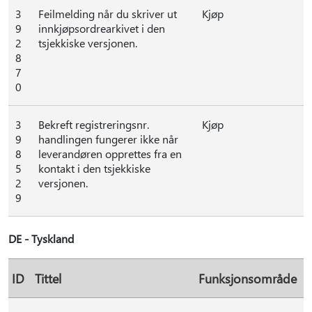
3
Feilmelding når du skriver ut
Kjøp
9
innkjøpsordrearkivet i den
2
tsjekkiske versjonen.
8
7
0
3
Bekreft registreringsnr.
Kjøp
9
handlingen fungerer ikke når
8
leverandøren opprettes fra en
5
kontakt i den tsjekkiske
2
versjonen.
9
DE - Tyskland
ID
Tittel
Funksjonsområde