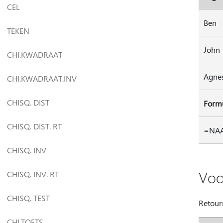
CEL
Ben
TEKEN
John
CHI.KWADRAAT
Agne
CHI.KWADRAAT.INV
CHISQ. DIST
Form
CHISQ. DIST. RT
=NAAR
CHISQ. INV
Voo
CHISQ. INV. RT
CHISQ. TEST
Retourn
CHI.TOETS