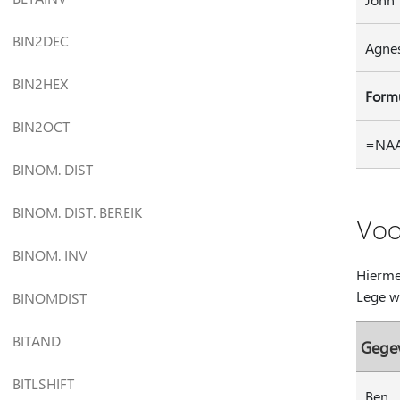
BIN2DEC
Agne
BIN2HEX
Form
BIN2OCT
=NAA
BINOM. DIST
BINOM. DIST. BEREIK
Voo
BINOM. INV
Hierme
Lege w
BINOMDIST
BITAND
Gege
BITLSHIFT
Ben