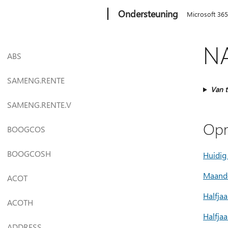
Microsoft
Ondersteuning
Microsoft 36
NA
ABS
SAMENG.RENTE
Van t
SAMENG.RENTE.V
Opm
BOOGCOS
BOOGCOSH
Huidig
Maande
ACOT
Halfja
ACOTH
Halfja
ADDRESS