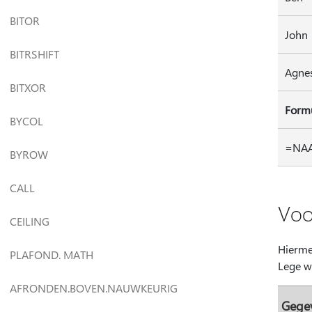
BITOR
John
BITRSHIFT
Agne
BITXOR
Form
BYCOL
=NAA
BYROW
CALL
Voo
CEILING
Hierme
PLAFOND. MATH
Lege w
AFRONDEN.BOVEN.NAUWKEURIG
Gege