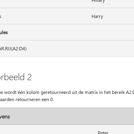
s
Harry
ules
R.RIJ(A2:D4)
rbeeld 2
e wordt één kolom geretourneerd uit de matrix in het bereik A2:D
aarden retourneren een 0.
vens
Peter