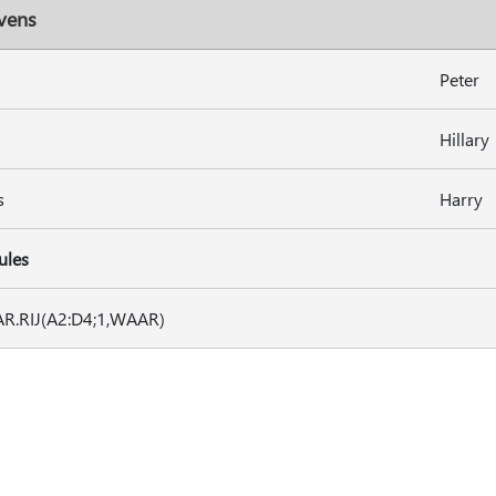
vens
Peter
Hillary
s
Harry
ules
R.RIJ(A2:D4;1,WAAR)