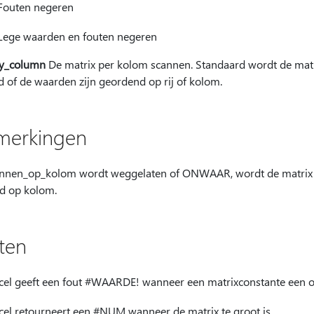
Fouten negeren
ege waarden en fouten negeren
y_column
De matrix per kolom scannen. Standaard wordt de matr
d of de waarden zijn geordend op rij of kolom.
erkingen
annen_op_kolom wordt weggelaten of ONWAAR, wordt de matrix g
d op kolom.
ten
cel geeft een fout #WAARDE! wanneer een matrixconstante een of 
cel retourneert een #NUM wanneer de matrix te groot is.