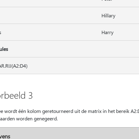
Hillary
s
Harry
ules
R.RIJ(A2:D4)
rbeeld 3
e wordt één kolom geretourneerd uit de matrix in het bereik A2:D
aarden worden genegeerd.
vens