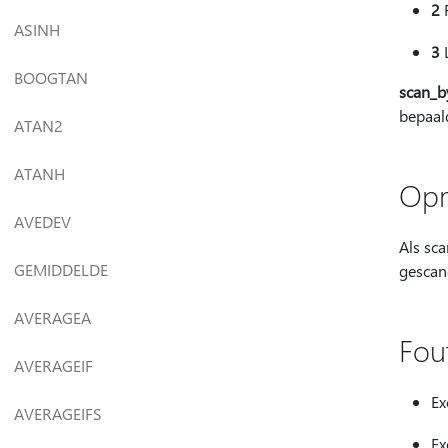
2
ASINH
3
L
BOOGTAN
scan_b
bepaal
ATAN2
ATANH
Opm
AVEDEV
Als sc
GEMIDDELDE
gescan
AVERAGEA
Fou
AVERAGEIF
Ex
AVERAGEIFS
Ex