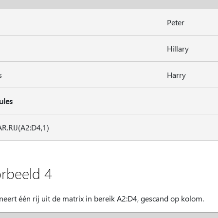
Peter
Hillary
s
Harry
ules
.RIJ(A2:D4,1)
rbeeld 4
eert één rij uit de matrix in bereik A2:D4, gescand op kolom.