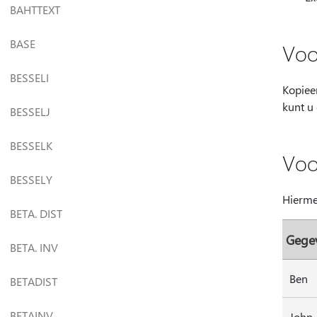
BAHTTEXT
BASE
Voo
BESSELI
Kopiee
kunt u
BESSELJ
BESSELK
Voo
BESSELY
Hierme
BETA. DIST
Gege
BETA. INV
Ben
BETADIST
BETAINV
John