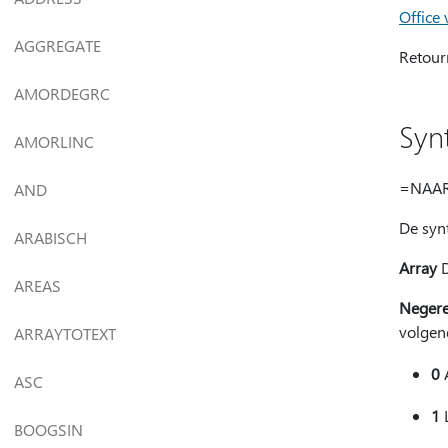
Office
AGGREGATE
Retourn
AMORDEGRC
Syn
AMORLINC
=NAAR.
AND
De syn
ARABISCH
Array
D
AREAS
Neger
volgen
ARRAYTOTEXT
0
A
ASC
1
BOOGSIN