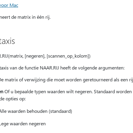
 voor Mac
eert de matrix in één rij.
taxis
RIJ(matrix, [negeren], [scannen_op_kolom])
taxis van de functie NAAR.RIJ heeft de volgende argumenten:
e matrix of verwijzing die moet worden geretourneerd als een rij
en
Of u bepaalde typen waarden wilt negeren. Standaard worden
de opties op:
lle waarden behouden (standaard)
Lege waarden negeren