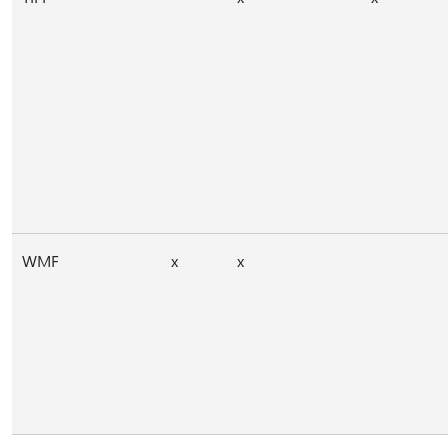
WMF
x
x