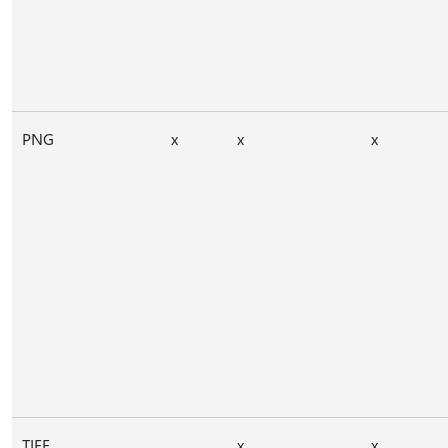
PNG
x
x
x
TIFF
x
x