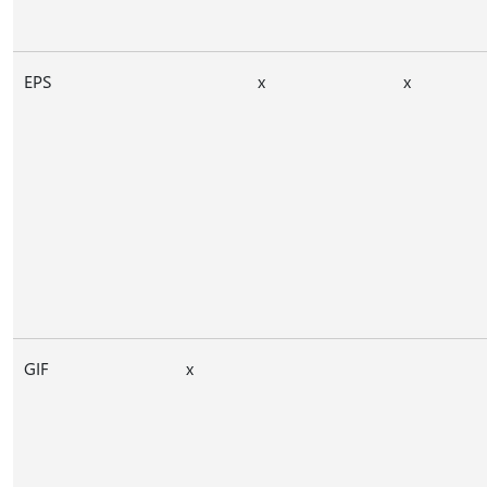
EPS
x
x
GIF
x