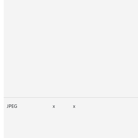
JPEG
x
x