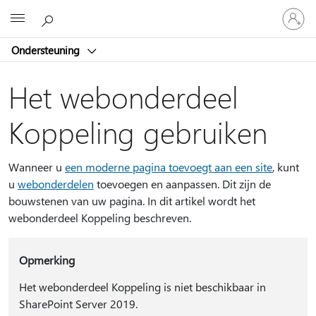
Meld
Microsoft
je
aan
Ondersteuning
bij
je
account
Het webonderdeel
Koppeling gebruiken
Wanneer u
een moderne pagina toevoegt aan een site
, kunt
u
webonderdelen
toevoegen en aanpassen. Dit zijn de
bouwstenen van uw pagina. In dit artikel wordt het
webonderdeel Koppeling beschreven.
Opmerking
Het webonderdeel Koppeling is niet beschikbaar in
SharePoint Server 2019.