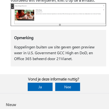
voorbeeld wilt verwijderen, klikt u op de
x
ernaast.
Opmerking
Koppelingen buiten uw site geven geen preview
weer in U.S. Government GCC High en DoD, en
Office 365 beheerd door 21Vianet.
Vond je deze informatie nuttig?
Ja
Nee
Nieuw