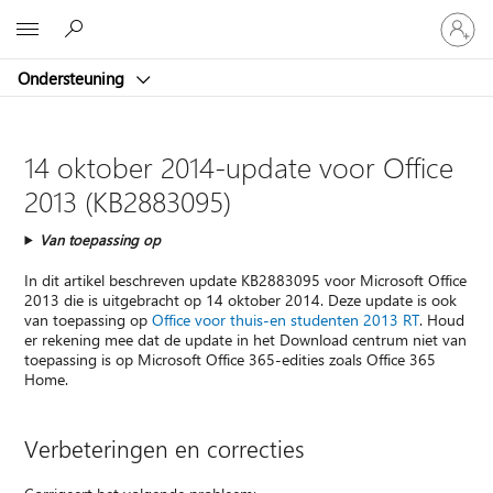
Meld
Microsoft
je
aan
Ondersteuning
bij
je
account
14 oktober 2014-update voor Office
2013 (KB2883095)
Van toepassing op
In dit artikel beschreven update KB2883095 voor Microsoft Office
2013 die is uitgebracht op 14 oktober 2014. Deze update is ook
van toepassing op
Office voor thuis-en studenten 2013 RT
. Houd
er rekening mee dat de update in het Download centrum niet van
toepassing is op Microsoft Office 365-edities zoals Office 365
Home.
Verbeteringen en correcties