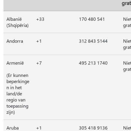
grat
Albanië
+33
170 480 541
Nie
(Shqipëria)
grat
Andorra
+1
312 843 5144
Nie
grat
Armenië
+7
495 213 1740
Nie
grat
(Er kunnen
beperkinge
n in het
land/de
regio van
toepassing
zijn)
Aruba
+1
305 418 9136
Nie