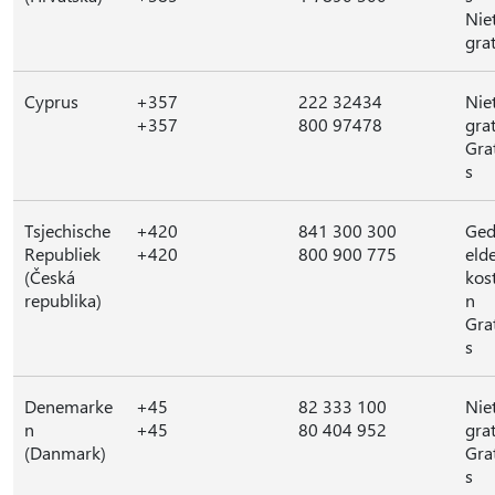
Nie
grat
Cyprus
+357
222 32434
Nie
+357
800 97478
grat
Gra
s
Tsjechische
+420
841 300 300
Ged
Republiek
+420
800 900 775
eld
(Česká
kos
republika)
n
Gra
s
Denemarke
+45
82 333 100
Nie
n
+45
80 404 952
grat
(Danmark)
Gra
s