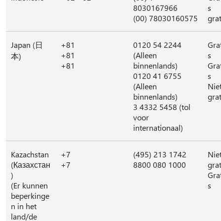
8030167966
s
(00) 78030160575
grat
Japan (日
+81
0120 54 2244
Gra
+81
(Alleen
s
本)
+81
binnenlands)
Gra
0120 41 6755
s
(Alleen
Nie
binnenlands)
grat
3 4332 5458 (tol
voor
internationaal)
Kazachstan
+7
(495) 213 1742
Nie
(Казахстан
+7
8800 080 1000
grat
)
Gra
(Er kunnen
s
beperkinge
n in het
land/de