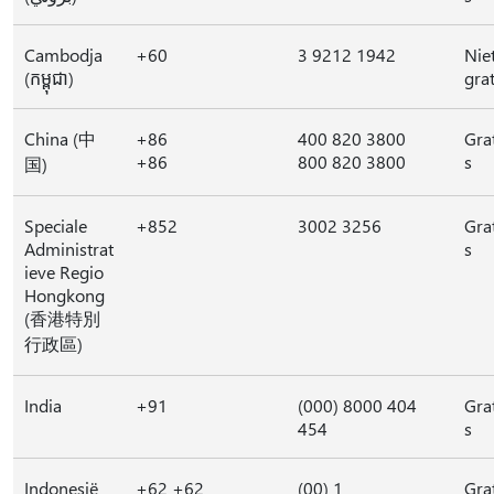
Cambodja
+60
3 9212 1942
Nie
(កម្ពុជា)
grat
China (中
+86
400 820 3800
Gra
+86
800 820 3800
s
国)
Speciale
+852
3002 3256
Gra
Administrat
s
ieve Regio
Hongkong
(香港特別
行政區)
India
+91
(000) 8000 404
Gra
454
s
Indonesië
+62 +62
(00) 1
Gra