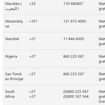
Marokko (
+33
170 480807
Nie
المغرب )
grat
Mozambiq
+351
121 415 4065
Nie
ue
grat
Namibië
+27
11 844 6005
Nie
grat
Nigeria
+27
860 225 567
Nie
grat
Sao Tomé
+27
860 225 567
Nie
en Principe
grat
South
+27
(0)860 225 567
Nie
Africa
+27
(0)800 167 344
grat
Gra