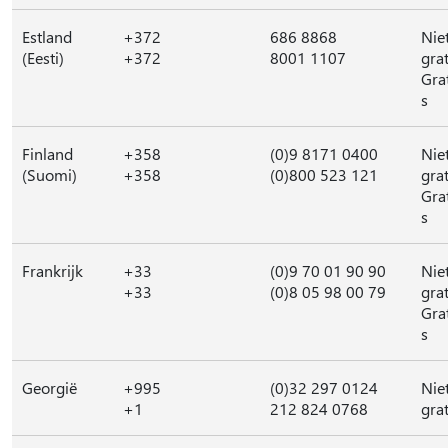
Estland
+372
686 8868
Nie
(Eesti)
+372
8001 1107
grat
Gra
s
Finland
+358
(0)9 8171 0400
Nie
(Suomi)
+358
(0)800 523 121
grat
Gra
s
Frankrijk
+33
(0)9 70 01 90 90
Nie
+33
(0)8 05 98 00 79
grat
Gra
s
Georgië
+995
(0)32 297 0124
Nie
+1
212 824 0768
grat