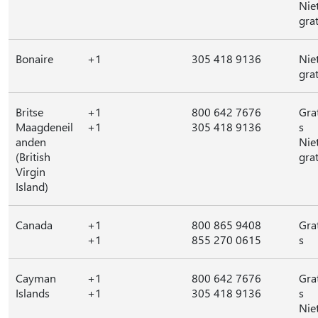
Nie
grat
Bonaire
+1
305 418 9136
Nie
grat
Britse
+1
800 642 7676
Gra
Maagdeneil
+1
305 418 9136
s
anden
Nie
(British
grat
Virgin
Island)
Canada
+1
800 865 9408
Gra
+1
855 270 0615
s
Cayman
+1
800 642 7676
Gra
Islands
+1
305 418 9136
s
Nie