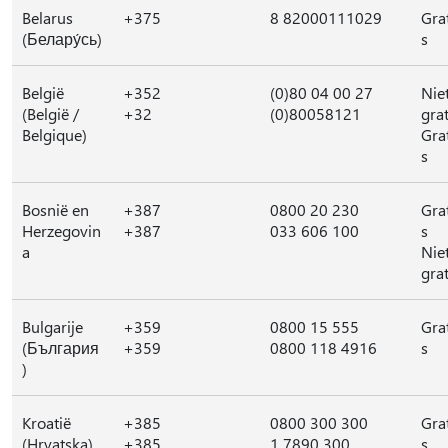
Belarus
+375
8 82000111029
Gra
(Белару́сь)
s
België
+352
(0)80 04 00 27
Nie
(België /
+32
(0)80058121
grat
Belgique)
Gra
s
Bosnië en
+387
0800 20 230
Gra
Herzegovin
+387
033 606 100
s
a
Nie
grat
Bulgarije
+359
0800 15 555
Gra
(България
+359
0800 118 4916
s
)
Kroatië
+385
0800 300 300
Gra
(Hrvatska)
+385
1 7890 300
s