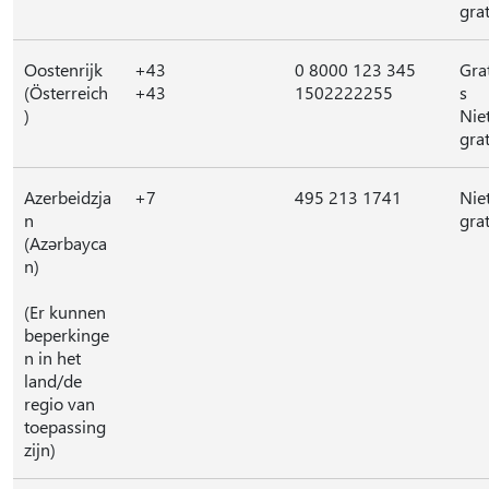
grat
Oostenrijk
+43
0 8000 123 345
Gra
(Österreich
+43
1502222255
s
)
Nie
grat
Azerbeidzja
+7
495 213 1741
Nie
n
grat
(Azərbayca
n)
(Er kunnen
beperkinge
n in het
land/de
regio van
toepassing
zijn)