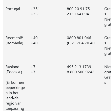
Portugal
+351
800 20 91 75
Gra
+351
213 164 094
s
Nie
grat
Roemenië
+40
0800 801 046
Gra
(România)
+40
(0)21 204 70 40
s
Nie
grat
Rusland
+7
495 213 1739
Nie
(Россия )
+7
8 800 500 9242
grat
Gra
(Er kunnen
s
beperkinge
n in het
land/de
regio van
toepassing