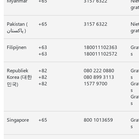
Myanmar
+65
3157 6322
Nie
grat
Pakistan (
+65
3157 6322
Nie
پاکستان )
grat
Filipijnen
+63
180011102363
Gra
+63
180011102572
s
Republiek
+82
080 222 0880
Gra
Korea (대한
+82
080 899 3113
s
+82
1577 9700
Gra
민국)
s
Gra
s
Singapore
+65
800 1013659
Gra
s