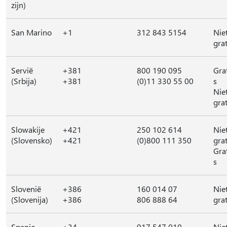
zijn)
San Marino
+1
312 843 5154
Nie
grat
Servië
+381
800 190 095
Gra
(Srbija)
+381
(0)11 330 55 00
s
Nie
grat
Slowakije
+421
250 102 614
Nie
(Slovensko)
+421
(0)800 111 350
grat
Gra
s
Slovenië
+386
160 014 07
Nie
(Slovenija)
+386
806 888 64
grat
Spanje
+34
917 547 010
Nie