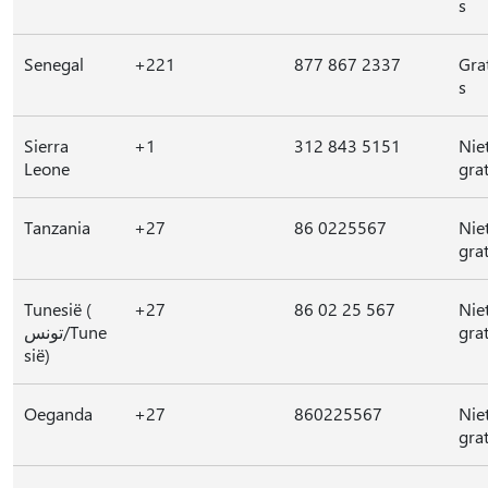
s
Senegal
+221
877 867 2337
Gra
s
Sierra
+1
312 843 5151
Nie
Leone
grat
Tanzania
+27
86 0225567
Nie
grat
Tunesië (
+27
86 02 25 567
Nie
تونس/Tune
grat
sië)
Oeganda
+27
860225567
Nie
grat