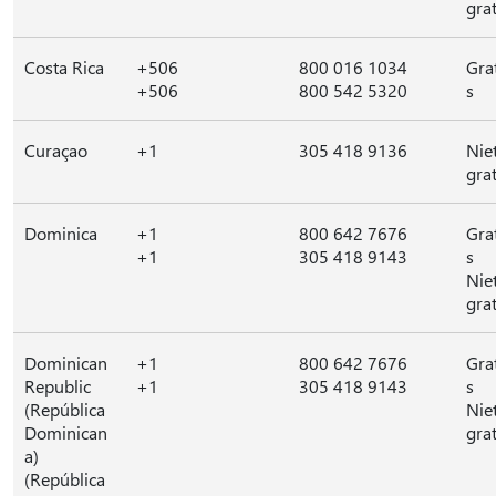
grat
Costa Rica
+506
800 016 1034
Gra
+506
800 542 5320
s
Curaçao
+1
305 418 9136
Nie
grat
Dominica
+1
800 642 7676
Gra
+1
305 418 9143
s
Nie
grat
Dominican
+1
800 642 7676
Gra
Republic
+1
305 418 9143
s
(República
Nie
Dominican
grat
a)
(República