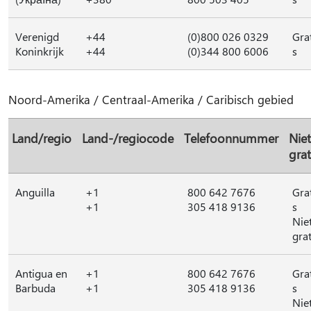
Verenigd
+44
(0)800 026 0329
Gra
Koninkrijk
+44
(0)344 800 6006
s
Noord-Amerika / Centraal-Amerika / Caribisch gebied
Land/regio
Land-/regiocode
Telefoonnummer
Niet
grat
Anguilla
+1
800 642 7676
Gra
+1
305 418 9136
s
Nie
grat
Antigua en
+1
800 642 7676
Gra
Barbuda
+1
305 418 9136
s
Nie