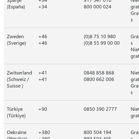
(España)
+34
800 000 024
grat
Gra
s
Zweden
+46
(0)8 75 10 980
Gra
(Sverige)
+46
(0)8 55 99 00 00
s
Nie
grat
Zwitserland
+41
0848 858 868
Nie
(Schweiz /
+41
0800 662 006
grat
Suisse )
Gra
s
Türkiye
+90
0850 390 2777
Nie
(Türkiye)
grat
Oekraïne
+380
800 504 194
Gra
(Україна)
+380
800 503 405
s