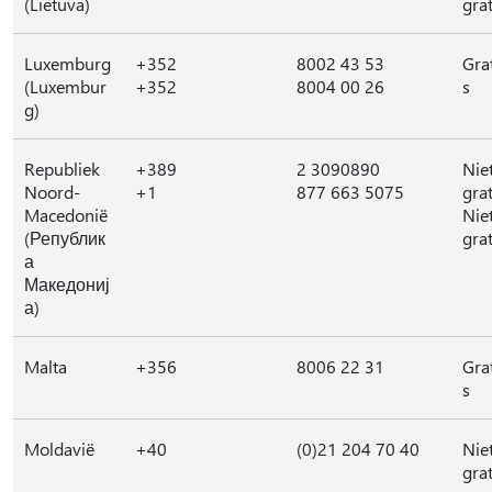
(Lietuva)
grat
Luxemburg
+352
8002 43 53
Gra
(Luxembur
+352
8004 00 26
s
g)
Republiek
+389
2 3090890
Nie
Noord-
+1
877 663 5075
grat
Macedonië
Nie
(Републик
grat
а
Македониј
а)
Malta
+356
8006 22 31
Gra
s
Moldavië
+40
(0)21 204 70 40
Nie
grat