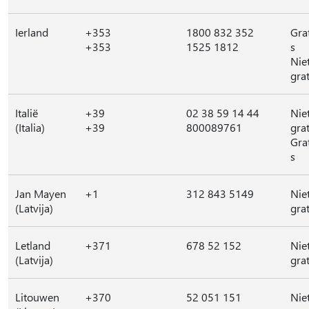
Ierland
+353
1800 832 352
Gra
+353
1525 1812
s
Nie
grat
Italië
+39
02 38 59 14 44
Nie
(Italia)
+39
800089761
grat
Gra
s
Jan Mayen
+1
312 843 5149
Nie
(Latvija)
grat
Letland
+371
678 52 152
Nie
(Latvija)
grat
Litouwen
+370
52 051 151
Nie