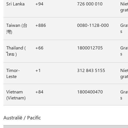
Sri Lanka
+94
726 000 010
Nie
grat
Taiwan (台
+886
0080-1128-000
Gra
s
灣)
Thailand (
+66
1800012705
Gra
s
ไทย )
Timor-
+1
312 843 5155
Nie
Leste
grat
Vietnam
+84
1800400470
Gra
(Vietnam)
s
Australië / Pacific