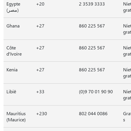
Egypte
+20
2 3539 3333
Nie
(مصر)
grat
Ghana
+27
860 225 567
Nie
grat
Côte
+27
860 225 567
Nie
d'Ivoire
grat
Kenia
+27
860 225 567
Nie
grat
Libië
+33
(0)9 70 01 90 90
Nie
grat
Mauritius
+230
802 044 0086
Gra
(Maurice)
s