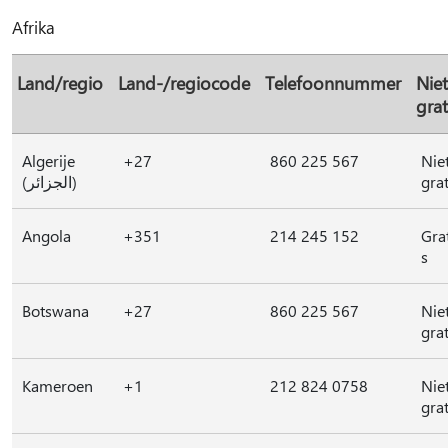
Afrika
Land/regio
Land-/regiocode
Telefoonnummer
Niet
grat
Algerije
+27
860 225 567
Nie
(الجزائر)
grat
Angola
+351
214 245 152
Gra
s
Botswana
+27
860 225 567
Nie
grat
Kameroen
+1
212 824 0758
Nie
grat