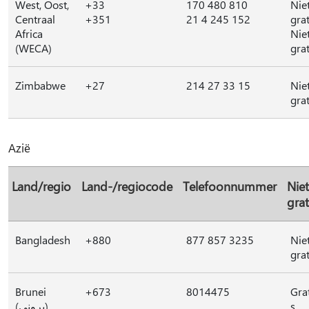
West, Oost,
+33
170 480 810
Nie
Centraal
+351
21 4 245 152
grat
Africa
Nie
(WECA)
grat
Zimbabwe
+27
214 27 33 15
Nie
grat
Azië
Land/regio
Land-/regiocode
Telefoonnummer
Niet
grat
Bangladesh
+880
877 857 3235
Nie
grat
Brunei
+673
8014475
Gra
(بروني)
s