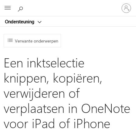
Meld
Microsoft
je
aan
Ondersteuning
bij
je
account
Verwante onderwerpen
Een inktselectie
knippen, kopiëren,
verwijderen of
verplaatsen in OneNote
voor iPad of iPhone