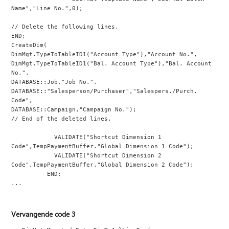
Name","Line No.",0);
// Delete the following lines.
END;
CreateDim(
DimMgt.TypeToTableID1("Account Type"),"Account No.",
DimMgt.TypeToTableID1("Bal. Account Type"),"Bal. Account 
No.",
DATABASE::Job,"Job No.",
DATABASE::"Salesperson/Purchaser","Salespers./Purch. 
Code",
DATABASE::Campaign,"Campaign No.");
// End of the deleted lines.
            VALIDATE("Shortcut Dimension 1 
Code",TempPaymentBuffer."Global Dimension 1 Code");
            VALIDATE("Shortcut Dimension 2 
Code",TempPaymentBuffer."Global Dimension 2 Code");
          END;
...
Vervangende code 3