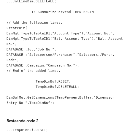
...JnlLineDim.DELETEALL;
            IF SummarizePerVend THEN BEGIN
// Add the following lines.
CreateDim(
DimMgt.TypeToTableID1("Account Type"),"Account No.",
DimMgt.TypeToTableID1("Bal. Account Type"),"Bal. Account 
No.",
DATABASE::Job,"Job No.",
DATABASE::"Salesperson/Purchaser","Salespers./Purch. 
Code",
DATABASE::Campaign,"Campaign No.");
// End of the added lines.
              TempDimBuf.RESET;
              TempDimBuf.DELETEALL;
DimBufMgt.GetDimensions(TempPaymentBuffer."Dimension 
Entry No.",TempDimBuf);
...
Bestaande code 2
...TempDimBuf.RESET;