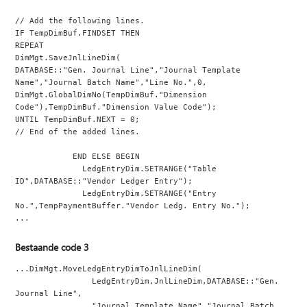
// Add the following lines.
IF TempDimBuf.FINDSET THEN
REPEAT
DimMgt.SaveJnlLineDim(
DATABASE::"Gen. Journal Line","Journal Template 
Name","Journal Batch Name","Line No.",0,
DimMgt.GlobalDimNo(TempDimBuf."Dimension 
Code"),TempDimBuf."Dimension Value Code");
UNTIL TempDimBuf.NEXT = 0;
// End of the added lines.
            END ELSE BEGIN
              LedgEntryDim.SETRANGE("Table 
ID",DATABASE::"Vendor Ledger Entry");
              LedgEntryDim.SETRANGE("Entry 
No.",TempPaymentBuffer."Vendor Ledg. Entry No.");
...
Bestaande code 3
...DimMgt.MoveLedgEntryDimToJnlLineDim(
                LedgEntryDim,JnlLineDim,DATABASE::"Gen. 
Journal Line",
                "Journal Template Name","Journal Batch 