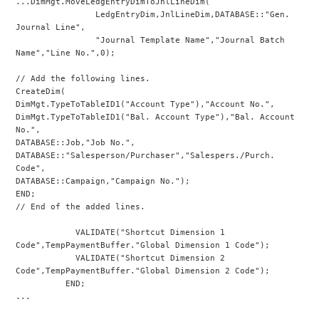
...DimMgt.MoveLedgEntryDimToJnlLineDim(
                LedgEntryDim,JnlLineDim,DATABASE::"Gen. 
Journal Line",
                "Journal Template Name","Journal Batch 
Name","Line No.",0);
// Add the following lines.
CreateDim(
DimMgt.TypeToTableID1("Account Type"),"Account No.",
DimMgt.TypeToTableID1("Bal. Account Type"),"Bal. Account 
No.",
DATABASE::Job,"Job No.",
DATABASE::"Salesperson/Purchaser","Salespers./Purch. 
Code",
DATABASE::Campaign,"Campaign No.");
END;
// End of the added lines.
            VALIDATE("Shortcut Dimension 1 
Code",TempPaymentBuffer."Global Dimension 1 Code");
            VALIDATE("Shortcut Dimension 2 
Code",TempPaymentBuffer."Global Dimension 2 Code");
          END;
...