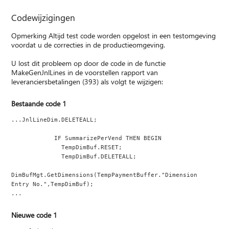
Codewijzigingen
Opmerking Altijd test code worden opgelost in een testomgeving
voordat u de correcties in de productieomgeving.
U lost dit probleem op door de code in de functie
MakeGenJnlLines in de voorstellen rapport van
leveranciersbetalingen (393) als volgt te wijzigen:
Bestaande code 1
...JnlLineDim.DELETEALL;
            IF SummarizePerVend THEN BEGIN
              TempDimBuf.RESET;
              TempDimBuf.DELETEALL;
DimBufMgt.GetDimensions(TempPaymentBuffer."Dimension 
Entry No.",TempDimBuf);
...
Nieuwe code 1