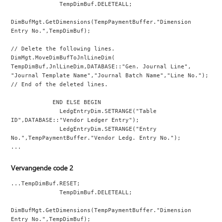
              TempDimBuf.DELETEALL;
DimBufMgt.GetDimensions(TempPaymentBuffer."Dimension 
Entry No.",TempDimBuf);
// Delete the following lines.
DimMgt.MoveDimBufToJnlLineDim(
TempDimBuf,JnlLineDim,DATABASE::"Gen. Journal Line",
"Journal Template Name","Journal Batch Name","Line No.");
// End of the deleted lines.
            END ELSE BEGIN
              LedgEntryDim.SETRANGE("Table 
ID",DATABASE::"Vendor Ledger Entry");
              LedgEntryDim.SETRANGE("Entry 
No.",TempPaymentBuffer."Vendor Ledg. Entry No.");
...
Vervangende code 2
...TempDimBuf.RESET;
              TempDimBuf.DELETEALL;
DimBufMgt.GetDimensions(TempPaymentBuffer."Dimension 
Entry No.",TempDimBuf);