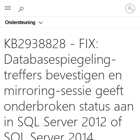
Meld
Microsoft
je
aan
Ondersteuning
bij
je
account
KB2938828 - FIX:
Databasespiegeling-
treffers bevestigen en
mirroring-sessie geeft
onderbroken status aan
in SQL Server 2012 of
SQL Server 2014