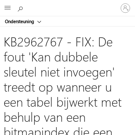
Meld
Microsoft
je
aan
Ondersteuning
bij
je
account
KB2962767 - FIX: De
fout 'Kan dubbele
sleutel niet invoegen'
treedt op wanneer u
een tabel bijwerkt met
behulp van een
bitmapindex die een