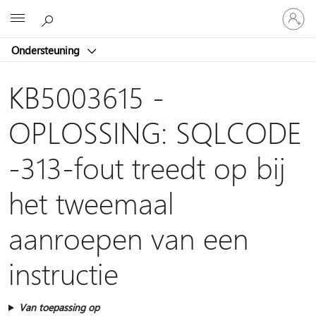
Meld
Microsoft
je
aan
Ondersteuning
bij
je
account
KB5003615 -
OPLOSSING: SQLCODE
-313-fout treedt op bij
het tweemaal
aanroepen van een
instructie
Van toepassing op