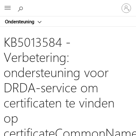
Meld
Microsoft
je
aan
Ondersteuning
bij
je
account
KB5013584 -
Verbetering:
ondersteuning voor
DRDA-service om
certificaten te vinden
op
certificateCommonName