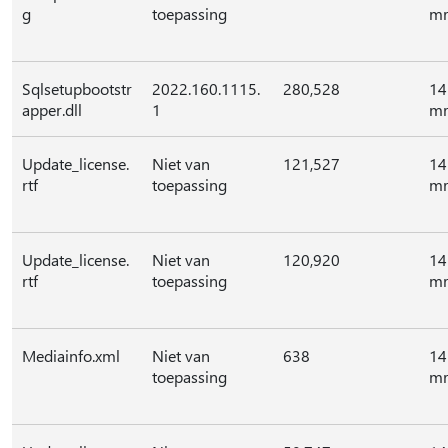
g
toepassing
mr
Sqlsetupbootstr
2022.160.1115.
280,528
14
apper.dll
1
mr
Update_license.
Niet van
121,527
14
rtf
toepassing
mr
Update_license.
Niet van
120,920
14
rtf
toepassing
mr
Mediainfo.xml
Niet van
638
14
toepassing
mr