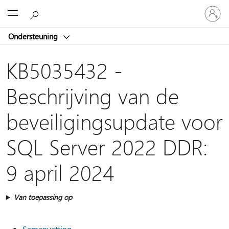
Meld
Microsoft
je
aan
Ondersteuning
bij
je
account
KB5035432 -
Beschrijving van de
beveiligingsupdate voor
SQL Server 2022 DDR:
9 april 2024
Van toepassing op
Samenvatting