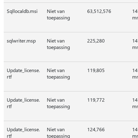
Sqllocaldb.msi
Niet van
63,512,576
14
toepassing
mr
sqlwriter.msp
Niet van
225,280
14
toepassing
mr
Update_license.
Niet van
119,805
14
rtf
toepassing
mr
Update_license.
Niet van
119,772
14
rtf
toepassing
mr
Update_license.
Niet van
124,766
14
rtf
toepassing
mr