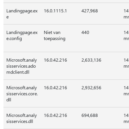
Landingpage.ex
16.0.1115.1
427,968
14
e
mr
Landingpage.ex
Niet van
440
14
e.config
toepassing
mr
Microsoft.analy
16.0.42.216
2,633,136
14
sisservices.ado
mr
mdclient.dll
Microsoft.analy
16.0.42.216
2,932,656
14
sisservices.core.
mr
dll
Microsoft.analy
16.0.42.216
694,688
14
sisservices.dll
mr