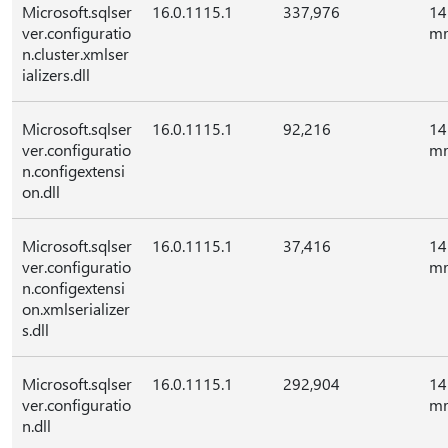
Microsoft.sqlser
16.0.1115.1
337,976
14
ver.configuratio
mr
n.cluster.xmlser
ializers.dll
Microsoft.sqlser
16.0.1115.1
92,216
14
ver.configuratio
mr
n.configextensi
on.dll
Microsoft.sqlser
16.0.1115.1
37,416
14
ver.configuratio
mr
n.configextensi
on.xmlserializer
s.dll
Microsoft.sqlser
16.0.1115.1
292,904
14
ver.configuratio
mr
n.dll