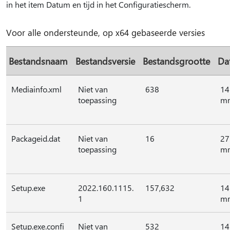
in het item Datum en tijd in het Configuratiescherm.
Voor alle ondersteunde, op x64 gebaseerde versies
Bestandsnaam
Bestandsversie
Bestandsgrootte
Da
Mediainfo.xml
Niet van
638
14
toepassing
mr
Packageid.dat
Niet van
16
27
toepassing
mr
Setup.exe
2022.160.1115.
157,632
14
1
mr
Setup.exe.confi
Niet van
532
14