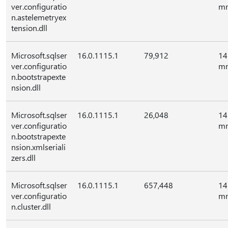
ver.configuratio
mr
n.astelemetryex
tension.dll
Microsoft.sqlser
16.0.1115.1
79,912
14
ver.configuratio
mr
n.bootstrapexte
nsion.dll
Microsoft.sqlser
16.0.1115.1
26,048
14
ver.configuratio
mr
n.bootstrapexte
nsion.xmlseriali
zers.dll
Microsoft.sqlser
16.0.1115.1
657,448
14
ver.configuratio
mr
n.cluster.dll