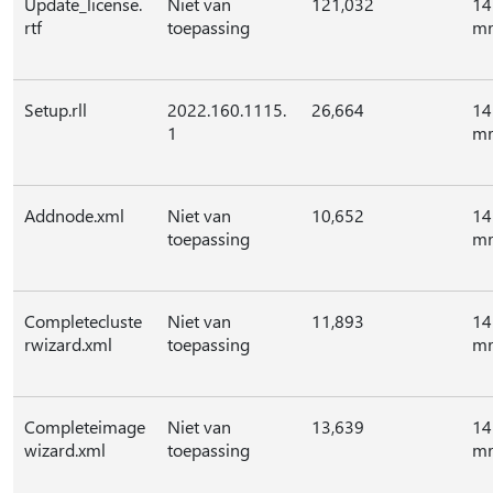
Update_license.
Niet van
121,032
14
rtf
toepassing
mr
Setup.rll
2022.160.1115.
26,664
14
1
mr
Addnode.xml
Niet van
10,652
14
toepassing
mr
Completecluste
Niet van
11,893
14
rwizard.xml
toepassing
mr
Completeimage
Niet van
13,639
14
wizard.xml
toepassing
mr