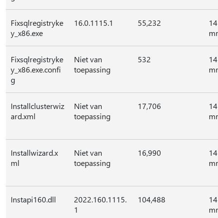
Fixsqlregistryke
16.0.1115.1
55,232
14
y_x86.exe
mr
Fixsqlregistryke
Niet van
532
14
y_x86.exe.confi
toepassing
mr
g
Installclusterwiz
Niet van
17,706
14
ard.xml
toepassing
mr
Installwizard.x
Niet van
16,990
14
ml
toepassing
mr
Instapi160.dll
2022.160.1115.
104,488
14
1
mr