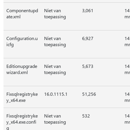
Componentupd
Niet van
3,061
14
ate.xml
toepassing
mr
Configuration.u
Niet van
6,927
14
icfg
toepassing
mr
Editionupgrade
Niet van
5,673
14
wizard.xml
toepassing
mr
Fixsqlregistryke
16.0.1115.1
51,256
14
y_x64.exe
mr
Fixsqlregistryke
Niet van
532
14
y_x64.exe.confi
toepassing
mr
g