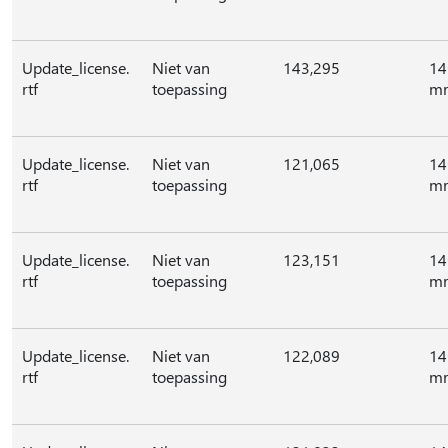
Update_license.
Niet van
143,295
14
rtf
toepassing
mr
Update_license.
Niet van
121,065
14
rtf
toepassing
mr
Update_license.
Niet van
123,151
14
rtf
toepassing
mr
Update_license.
Niet van
122,089
14
rtf
toepassing
mr