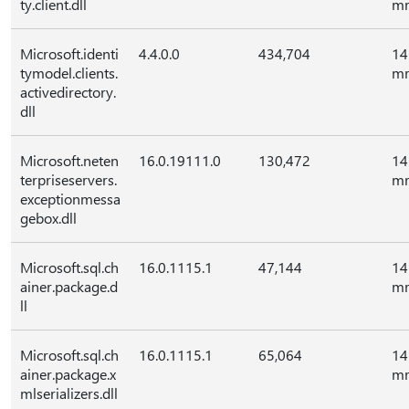
ty.client.dll
mr
Microsoft.identi
4.4.0.0
434,704
14
tymodel.clients.
mr
activedirectory.
dll
Microsoft.neten
16.0.19111.0
130,472
14
terpriseservers.
mr
exceptionmessa
gebox.dll
Microsoft.sql.ch
16.0.1115.1
47,144
14
ainer.package.d
mr
ll
Microsoft.sql.ch
16.0.1115.1
65,064
14
ainer.package.x
mr
mlserializers.dll