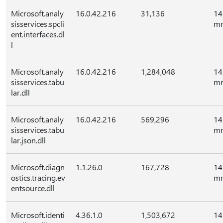
Microsoft.analy
16.0.42.216
31,136
14
sisservices.spcli
mr
ent.interfaces.dl
l
Microsoft.analy
16.0.42.216
1,284,048
14
sisservices.tabu
mr
lar.dll
Microsoft.analy
16.0.42.216
569,296
14
sisservices.tabu
mr
lar.json.dll
Microsoft.diagn
1.1.26.0
167,728
14
ostics.tracing.ev
mr
entsource.dll
Microsoft.identi
4.36.1.0
1,503,672
14