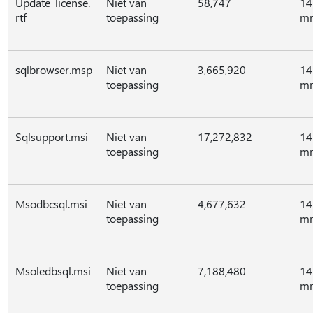
Update_license.
Niet van
58,747
14
rtf
toepassing
mr
sqlbrowser.msp
Niet van
3,665,920
14
toepassing
mr
Sqlsupport.msi
Niet van
17,272,832
14
toepassing
mr
Msodbcsql.msi
Niet van
4,677,632
14
toepassing
mr
Msoledbsql.msi
Niet van
7,188,480
14
toepassing
mr