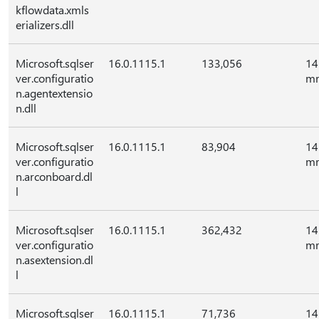
kflowdata.xmls
erializers.dll
Microsoft.sqlser
16.0.1115.1
133,056
14
ver.configuratio
mr
n.agentextensio
n.dll
Microsoft.sqlser
16.0.1115.1
83,904
14
ver.configuratio
mr
n.arconboard.dl
l
Microsoft.sqlser
16.0.1115.1
362,432
14
ver.configuratio
mr
n.asextension.dl
l
Microsoft.sqlser
16.0.1115.1
71,736
14