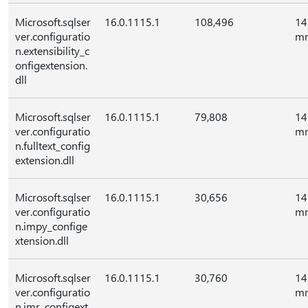
Microsoft.sqlser
16.0.1115.1
108,496
14
ver.configuratio
mr
n.extensibility_c
onfigextension.
dll
Microsoft.sqlser
16.0.1115.1
79,808
14
ver.configuratio
mr
n.fulltext_config
extension.dll
Microsoft.sqlser
16.0.1115.1
30,656
14
ver.configuratio
mr
n.impy_confige
xtension.dll
Microsoft.sqlser
16.0.1115.1
30,760
14
ver.configuratio
mr
n.imr_configext