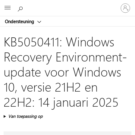
Meld
Microsoft
je
aan
Ondersteuning
bij
je
account
KB5050411: Windows
Recovery Environment-
update voor Windows
10, versie 21H2 en
22H2: 14 januari 2025
Van toepassing op