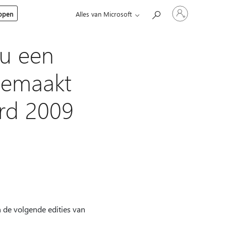
Meld
kopen
Alles van Microsoft
je
aan
bij
je
 u een
account
 gemaakt
rd 2009
 de volgende edities van