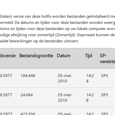
Staten) versie van deze hotfix worden bestanden geïnstalleerd m
vermeld. De datums en tijden voor deze bestanden worden weer
datums en tijden voor deze bestanden op uw lokale computer wo
idige afwijking voor zomertijd (Zomertijd). Daarnaast kunnen de
alde bewerkingen op de bestanden uitvoert.
dsversie
Bestandsgrootte
Datum
Tijd
SP-
vereist
00.5977
104.448
05-mei-
14:2
SP3
2010
8
00.5977
24.064
05-mei-
14:2
SP3
2010
8
00.5977
423.936
05-mei-
14:2
SP3