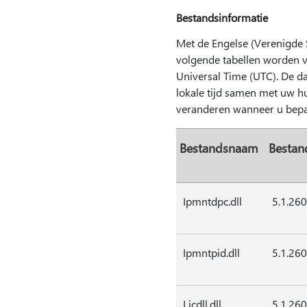
Bestandsinformatie
Met de Engelse (Verenigde 
volgende tabellen worden 
Universal Time (UTC). De 
lokale tijd samen met uw hu
veranderen wanneer u bepa
Bestandsnaam
Bestan
Ipmntdpc.dll
5.1.26
Ipmntpid.dll
5.1.26
Licdll.dll
5.1.26