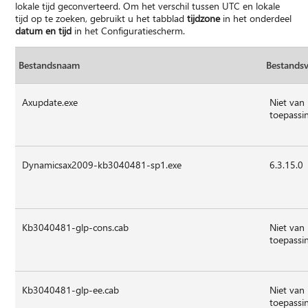
lokale tijd geconverteerd. Om het verschil tussen UTC en lokale
tijd op te zoeken, gebruikt u het tabblad
tijdzone
in het onderdeel
datum en tijd
in het Configuratiescherm.
Bestandsnaam
Bestandsv
Axupdate.exe
Niet van
toepassi
Dynamicsax2009-kb3040481-sp1.exe
6.3.15.0
Kb3040481-glp-cons.cab
Niet van
toepassi
Kb3040481-glp-ee.cab
Niet van
toepassi