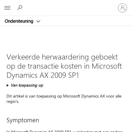
Meld
Microsoft
je
aan
Ondersteuning
bij
je
account
Verkeerde herwaardering geboekt
op de transactie kosten in Microsoft
Dynamics AX 2009 SP1
Van toepassing op
Dit artikel is van toepassing op Microsoft Dynamics AX voor alle
regio's.
Symptomen
In Microsoft Dynamics AX 2009 SP1 u onkosten met een andere