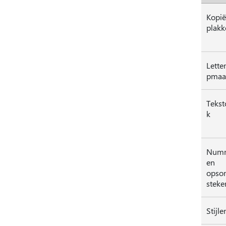
Kopië
plakk
Lette
pmaa
Teks
k
Numm
en
opso
steke
Stijle