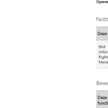
Opene
Noti
Deze 
IRM
(Info
Right
Mana
Bewe
Deze
funct