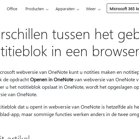
5
Office
Producten
Apparaten
Meer
Microsoft 365 
rschillen tussen het ge
titieblok in een brows
crosoft webversie van OneNote kunt u notities maken en notitie
k de opdracht
Openen in OneNote
van webversie van OneNote v
r u het notitieblok opslaat in OneNote, wordt het opgeslagen o
sie van OneNote.
itieblok dat u opent in webversie van OneNote is hetzelfde als h
blad-app, maar sommige functies werken anders in de twee omg
it artikel