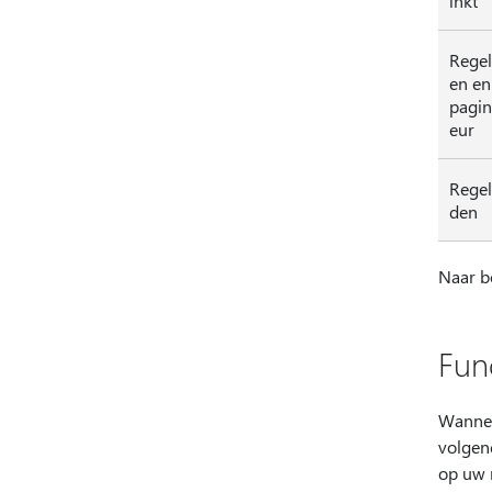
inkt
Regel
en en
pagin
eur
Regel
den
Naar b
Fun
Wannee
volgen
op uw n