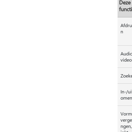
Deze
funct
Afdr
n
Audio
video
Zoek
In-/u
ome
Vorm
vergel
ngen,