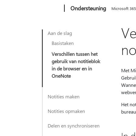
Microsoft
Ondersteuning
Microsoft 36
Ve
Aan de slag
Basistaken
no
Verschillen tussen het
gebruik van notitieblok
in de browser en in
Met Mi
OneNote
Gebrui
Wannee
webver
Notities maken
Het not
Notities opmaken
bureau
Delen en synchroniseren
In d