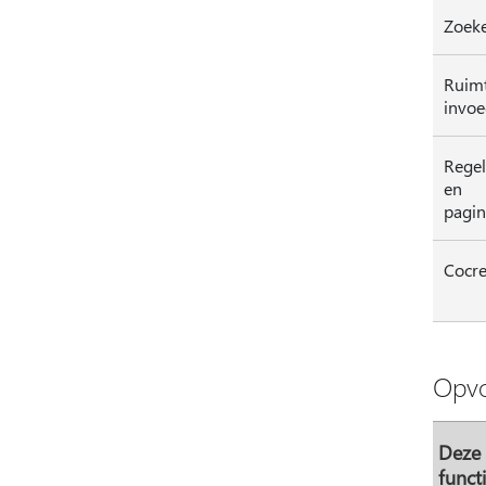
Zoek
Ruim
invo
Regel
en
pagin
Cocre
Opvo
Deze
funct