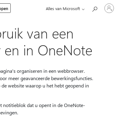
Meld
kopen
Alles van Microsoft
je
aan
bij
je
bruik van een
account
er en in OneNote
pagina's organiseren in een webbrowser.
oor meer geavanceerde bewerkingsfuncties.
p de website waarop u het hebt geopend in
et notitieblok dat u opent in de OneNote-
evingen.