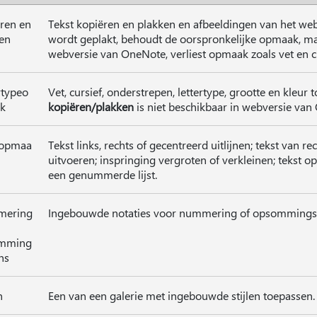
ren en
Tekst kopiëren en plakken en afbeeldingen van het web 
en
wordt geplakt, behoudt de oorspronkelijke opmaak, maa
webversie van OneNote, verliest opmaak zoals vet en cu
rtypeo
Vet, cursief, onderstrepen, lettertype, grootte en kleu
k
kopiëren/plakken
is niet beschikbaar in webversie van
topmaa
Tekst links, rechts of gecentreerd uitlijnen; tekst van re
uitvoeren; inspringing vergroten of verkleinen; tekst 
een genummerde lijst.
ering
Ingebouwde notaties voor nummering of opsommingst
mming
ns
n
Een van een galerie met ingebouwde stijlen toepassen