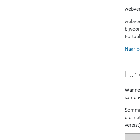
webver
webver
bijvoo
Portab
Naar b
Fun
Wannee
samenv
Sommig
die nie
vereist)